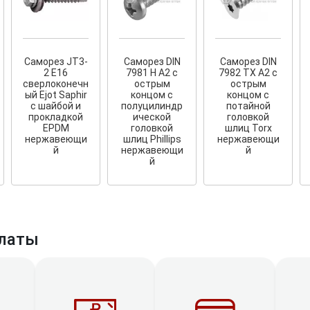
Саморез JT3-
Саморез DIN
Саморез DIN
2 E16
7981 H A2 с
7982 TX A2 с
сверлоконечн
острым
острым
ый Ejot Saphir
концом с
концом с
с шайбой и
полуцилиндр
потайной
прокладкой
ической
головкой
EPDM
головкой
шлиц Torx
нержавеющи
шлиц Phillips
нержавеющи
й
нержавеющи
й
й
латы