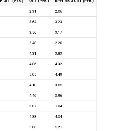
Й ОПТ (РУБ.)
ОПТ (РУБ.)
КРУПНЫЙ ОПТ (РУБ.)
2.31
2.06
3.64
3.23
3.56
3.17
тков!
Cкрытый крепеж
2.48
2.20
ные HKR-R
Крепление террас и фасадов
4.31
3.83
4.86
4.32
У нас появился
скрытый
крепеж для деревянных террас
ских
5.05
4.49
и фасадов
.
2020 года!
4.10
3.65
4.46
3.96
2.07
1.84
4.88
4.34
5.86
5.21