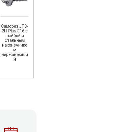
Саморез JT3-
2H-Plus E16 с
шайбой и
стальным
наконечнико
м
нержавеющи
й