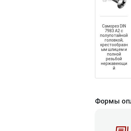
Саморез DIN
7983 A2 с
полупотайной
головкой,
крестообразн
ым шлицем и
полной
резьбой
нержавеющи
й
Формы оп