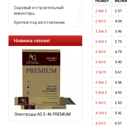
РАЗМЕР
МЕЛКИ
Садовый и строительный
2.9x6.5
2.57
инвентарь
2.9x13
4.04
Крепеж под изготовление
3.5x6.5
3.96
Новинка сезона!
Ликвидация оста
3.5x9.5
2.75
Саморезы кровель
3.5x13
4.79
HARPOON EURO
3.5x16
5.40
Ликвидация склад
3.5x19
5.61
остатков по ценам 
3.9x6.5
4.56
3.9x9.5
4.95
а
3.9x13
2.30
4.2x9.5
5.42
Электроды AG E-46 PREMIUM
4.2x13
6.51