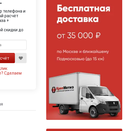
.
р телефона и
ый расчёт
аза +
й скидки до
клик
е?
Сделаем
ия