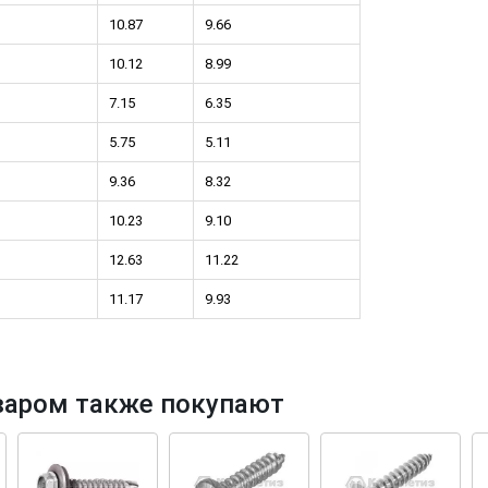
10.87
9.66
10.12
8.99
7.15
6.35
5.75
5.11
9.36
8.32
10.23
9.10
12.63
11.22
11.17
9.93
варом также покупают