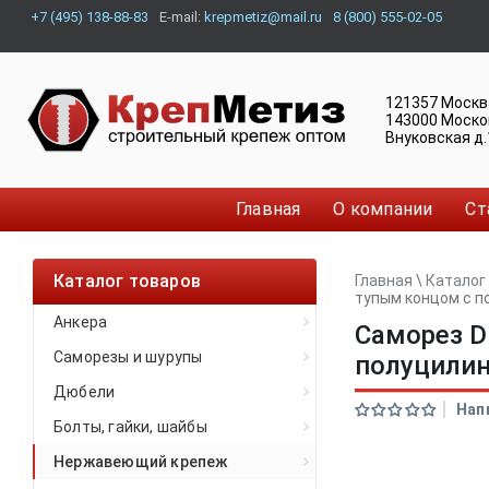
+7 (495) 138-88-83
E-mail:
krepmetiz@mail.ru
8 (800) 555-02-05
121357
Москв
143000
Моско
Внуковская д.
Главная
О компании
Ст
Каталог товаров
Главная
\
Каталог
тупым концом с п
Анкера
Саморез D
Саморезы и шурупы
полуцилин
Дюбели
Нап
Болты, гайки, шайбы
Нержавеющий крепеж