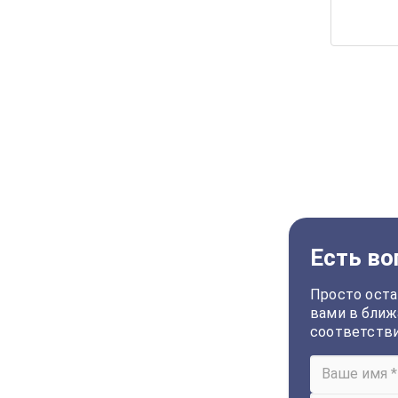
Есть во
Просто оста
вами в ближ
соответств