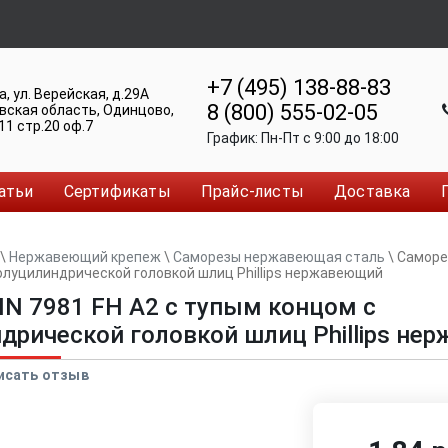
+7 (495) 138-88-83
а
,
ул. Верейская, д.29А
8 (800) 555-02-05
вская область, Одинцово
,
11 стр.20 оф.7
График:
Пн-Пт c 9:00 до 18:00
атьи
Сертификаты
Прайс-листы
Доставка
\
Нержавеющий крепеж
\
Саморезы нержавеющая сталь
\
Саморез
олуцилиндрической головкой шлиц Phillips нержавеющий
IN 7981 FH A2 с тупым концом с
дрической головкой шлиц Phillips не
исать отзыв