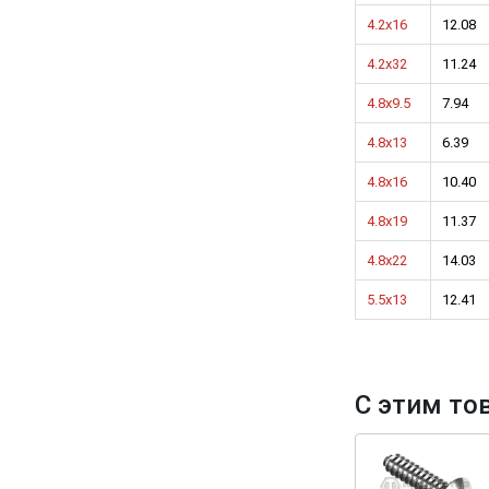
4.2x16
12.08
4.2x32
11.24
4.8x9.5
7.94
4.8x13
6.39
4.8x16
10.40
4.8x19
11.37
4.8x22
14.03
5.5x13
12.41
С этим то