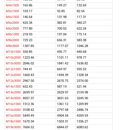
M4x1000
165.86
149.27
132.69
M5x1000
103.17
92.85
82.54
M6x1000
146.64
131.98
117.31
M6x2000
425.34
382.81
340.27
M6x3000
777.80
700.02
622.24
M8x1000
218.93
197.04
175.14
M8x2000
729.23
656.31
583.38
M8x3000
1307.85
1177.07
1046.28
M10x1000
550.85
495.77
440.68
M10x2000
1223.46
1101.11
978.77
M10x3000
2046.02
1841.42
1636.82
M12x1000
744.41
669.97
595.53
M12x2000
1660.43
1494.39
1328.34
M12x3000
2967.50
2670.75
2374.00
M14x1000
652.43
587.19
521.94
M14x2000
2699.97
2429.97
2159.98
M14x3000
4057.37
3651.63
3245.90
M16x1000
1512.36
1361.12
1209.89
M16x2000
3108.42
2797.58
2486.74
M16x3000
5449.49
4904.54
4359.59
M18x1000
1670.34
1503.31
1336.27
M18x3000
7604.52
6844.07
6083.62