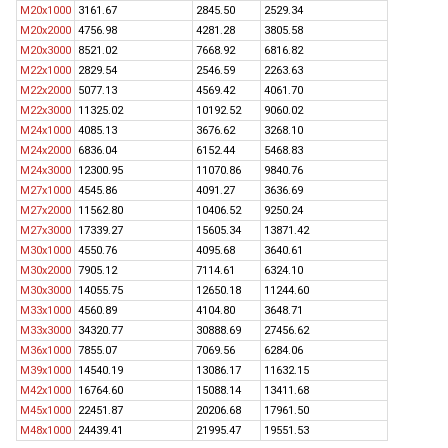
M20x1000
3161.67
2845.50
2529.34
M20x2000
4756.98
4281.28
3805.58
M20x3000
8521.02
7668.92
6816.82
M22x1000
2829.54
2546.59
2263.63
M22x2000
5077.13
4569.42
4061.70
M22x3000
11325.02
10192.52
9060.02
M24x1000
4085.13
3676.62
3268.10
M24x2000
6836.04
6152.44
5468.83
M24x3000
12300.95
11070.86
9840.76
M27x1000
4545.86
4091.27
3636.69
M27x2000
11562.80
10406.52
9250.24
M27x3000
17339.27
15605.34
13871.42
M30x1000
4550.76
4095.68
3640.61
M30x2000
7905.12
7114.61
6324.10
M30x3000
14055.75
12650.18
11244.60
M33x1000
4560.89
4104.80
3648.71
M33x3000
34320.77
30888.69
27456.62
M36x1000
7855.07
7069.56
6284.06
M39x1000
14540.19
13086.17
11632.15
M42x1000
16764.60
15088.14
13411.68
M45x1000
22451.87
20206.68
17961.50
M48x1000
24439.41
21995.47
19551.53