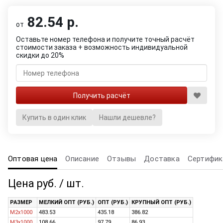
82.54 р.
от
Оставьте номер телефона и получите точный расчёт
стоимости заказа + возможность индивидуальной
скидки до 20%
Купить в один клик
Нашли дешевле?
Оптовая цена
Описание
Отзывы
Доставка
Сертифик
Цена руб. / шт.
РАЗМЕР
МЕЛКИЙ ОПТ (РУБ.)
ОПТ (РУБ.)
КРУПНЫЙ ОПТ (РУБ.)
M2x1000
483.53
435.18
386.82
M3x1000
108.66
97.79
86.93