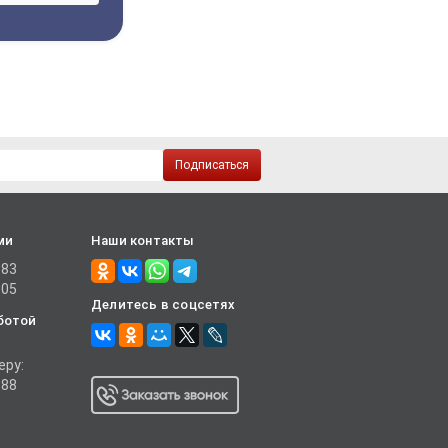
Подписаться
ми
Наши контакты
-83
-05
Делитесь в соцсетях
ботой
еру:
-88