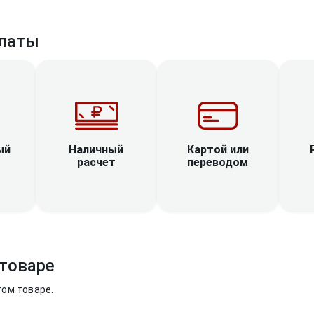
латы
Наличный
ый
Картой или
расчет
переводом
товаре
том товаре.