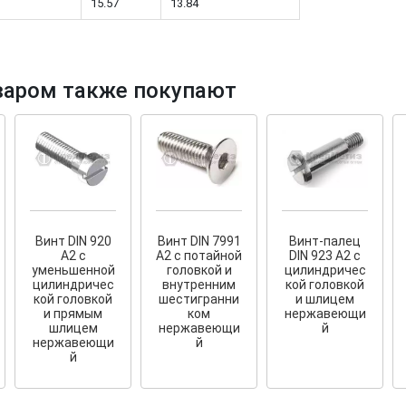
15.57
13.84
варом также покупают
тков!
Cкрытый крепеж
ные HKR-R
Крепление террас и фасадов
У нас появился
скрытый
крепеж для деревянных террас
ских
и фасадов
.
2020 года!
Винт DIN 920
Винт DIN 7991
Винт-палец
А2 с
A2 с потайной
DIN 923 А2 с
уменьшенной
головкой и
цилиндричес
цилиндричес
внутренним
кой головкой
кой головкой
шестигранни
и шлицем
и прямым
ком
нержавеющи
шлицем
нержавеющи
й
нержавеющи
й
й