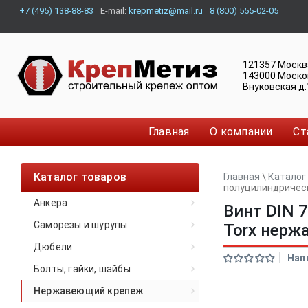
+7 (495) 138-88-83
E-mail:
krepmetiz@mail.ru
8 (800) 555-02-05
121357
Москв
143000
Моско
Внуковская д.
Главная
О компании
Ст
Каталог товаров
Главная
\
Каталог
полуцилиндричес
Анкера
Винт DIN 
Саморезы и шурупы
Torx нер
Дюбели
Нап
Болты, гайки, шайбы
Нержавеющий крепеж