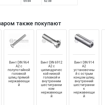
69.84
62.08
варом также покупают
тков!
Cкрытый крепеж
ные HKR-R
Крепление террас и фасадов
У нас появился
скрытый
крепеж для деревянных террас
ских
и фасадов
.
2020 года!
Винт DIN 964
Винт DIN 6912
Винт DIN 914
А2 с
А2 с
А2
полупотайной
цилиндричес
установочны
головкой
кой низкой
й с острым
шлиц прямой
головкой и
концом шлиц
нержавеющи
внутренним
внутренний
й
шестигранни
шестигранни
ком
к
нержавеющи
нержавеющи
й
й