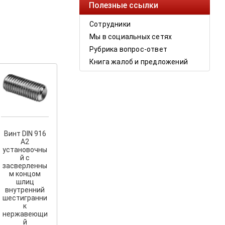
Полезные ссылки
Сотрудники
Мы в социальных сетях
Рубрика вопрос-ответ
Книга жалоб и предложений
Винт DIN 916
А2
установочны
й с
засверленны
м концом
шлиц
внутренний
шестигранни
к
нержавеющи
й