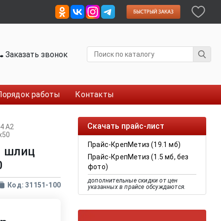
Заказать звонок
Порядок работы
Контакты
Скачать прайс-лист
14 А2
x50
Прайс-КрепМетиз (19.1 мб)
м шлиц
Прайс-КрепМетиз (1.5 мб, без
0
фото)
дополнительные скидки от цен
Код: 31151-100
указанных в прайсе обсуждаются.