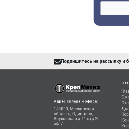
Подпишитесь на рассылку и б
Нав
Гла
О к
Адрес склада и офиса:
Ста
Дос
143000, Московская
область, Одинцово,
Пор
Внуковская д.11 стр.20
Кон
оф.7
Кар