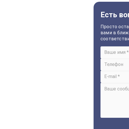
Есть во
Просто оста
вами в ближ
соответств