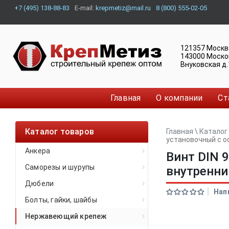
+7 (495) 138-88-83
E-mail:
krepmetiz@mail.ru
8 (800) 555-02-05
121357
Москв
143000
Моско
Внуковская д.
Главная
О компании
Ст
Каталог товаров
Главная
\
Каталог
установочный с 
Анкера
Винт DIN 
Саморезы и шурупы
внутренн
Дюбели
Нап
Болты, гайки, шайбы
Нержавеющий крепеж