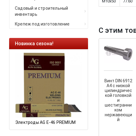
M10x50
77.60
Садовый и строительный
инвентарь
Крепеж под изготовление
С этим то
Новинка сезона!
Ликвидация оста
Саморезы кровель
HARPOON EURO
Ликвидация склад
остатков по ценам 
Винт DIN 6912
A4 с низкой
цилиндричес
кой головкой
и
а
шестигранни
ком
нержавеющи
й
Электроды AG E-46 PREMIUM