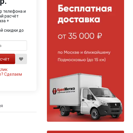
р.
р телефона и
ый расчёт
аза +
й скидки до
клик
е?
Сделаем
ия