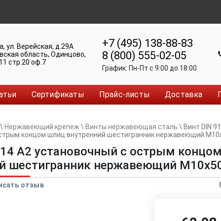
+7 (495) 138-88-83
а
,
ул. Верейская, д.29А
8 (800) 555-02-05
вская область, Одинцово
,
11 стр.20 оф.7
График:
Пн-Пт c 9:00 до 18:00
атьи
Сертификаты
Прайс-листы
Доставка
\
Нержавеющий крепеж
\
Винты нержавеющая сталь
\
Винт DIN 9
острым концом шлиц внутренний шестигранник нержавеющий M10
914 А2 установочный с острым концо
ий шестигранник нержавеющий M10x5
исать отзыв