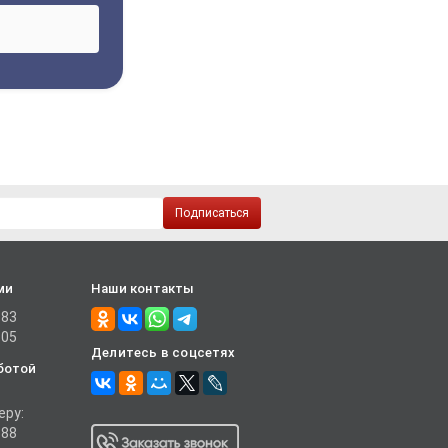
Подписаться
ми
Наши контакты
-83
-05
Делитесь в соцсетях
ботой
еру:
-88