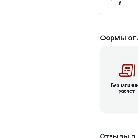
й
Формы оп
Безналичн
расчет
Отзывы о 