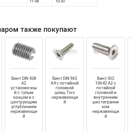
11.58
10.30
варом также покупают
тков!
Cкрытый крепеж
ые HKR-R
Крепление террас и фасадов
У нас появился
скрытый
крепеж для деревянных террас
ких
и фасадов
.
020 года!
Винт DIN 438
Винт DIN 965
Винт ISO
А2
A4 с потайной
10642 A2 с
установочны
головкой
потайной
й с тупым
шлиц Torx
головкой и
концом и с
нержавеющи
внутренним
центрующим
й
шестигранни
углублением
ком
нержавеющи
нержавеющи
й
й