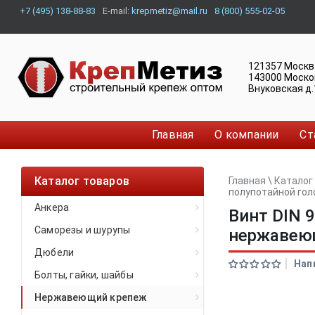
+7 (495) 138-88-83
E-mail:
krepmetiz@mail.ru
8 (800) 555-02-05
121357
Москв
143000
Моско
Внуковская д.
Главная
О компании
Ст
Каталог товаров
Главная
\
Каталог
полупотайной го
Анкера
Винт DIN 
Саморезы и шурупы
нержавею
Дюбели
Нап
Болты, гайки, шайбы
Нержавеющий крепеж