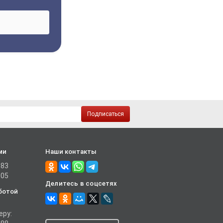
Подписаться
ми
Наши контакты
-83
-05
Делитесь в соцсетях
ботой
еру: