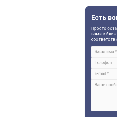
Есть во
Просто оста
вами в ближ
соответств