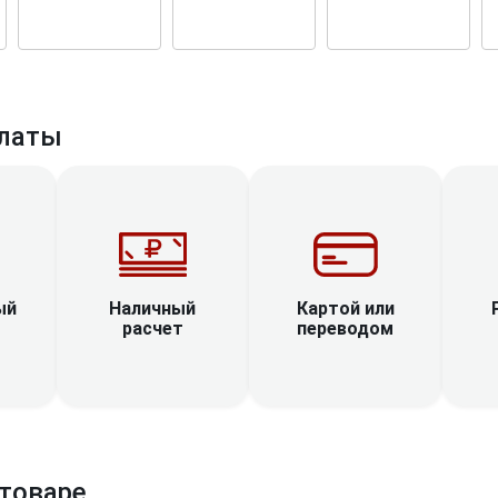
латы
Наличный
ый
Картой или
расчет
переводом
товаре