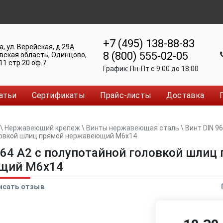
+7 (495) 138-88-83
а
,
ул. Верейская, д.29А
8 (800) 555-02-05
вская область, Одинцово
,
11 стр.20 оф.7
График:
Пн-Пт c 9:00 до 18:00
атьи
Сертификаты
Прайс-листы
Доставка
\
Нержавеющий крепеж
\
Винты нержавеющая сталь
\
Винт DIN 96
ловкой шлиц прямой нержавеющий M6x14
964 А2 с полупотайной головкой шлиц
щий M6x14
исать отзыв