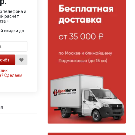
р.
р телефона и
ый расчёт
аза +
й скидки до
клик
е?
Сделаем
ия