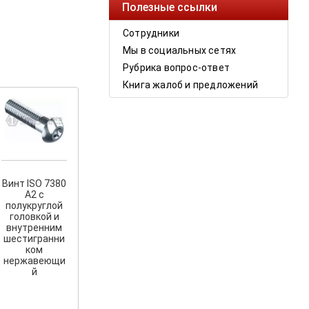
Полезные ссылки
Сотрудники
Мы в социальных сетях
Рубрика вопрос-ответ
Книга жалоб и предложений
Винт ISO 7380
A2 с
полукруглой
головкой и
внутренним
шестигранни
ком
нержавеющи
й