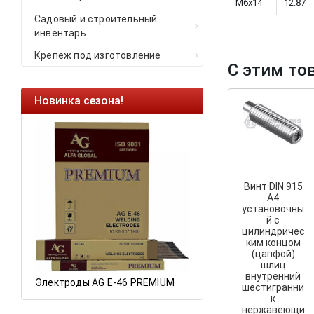
M6x14
12.87
Садовый и строительный
инвентарь
Крепеж под изготовление
С этим то
Новинка сезона!
Ликвидация оста
Саморезы кровельн
HARPOON EURO
Ликвидация складс
остатков по ценам 2
Винт DIN 915
A4
установочны
й с
цилиндричес
ким концом
(цапфой)
шлиц
внутренний
Электроды AG E-46 PREMIUM
шестигранни
к
нержавеющи