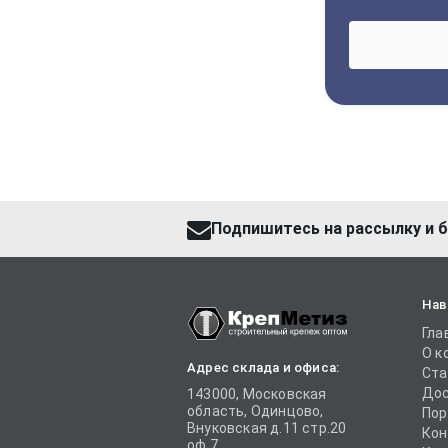
Подпишитесь на рассылку и б
Нав
Гла
О к
Адрес склада и офиса:
Ста
Дос
143000, Московская
область, Одинцово,
Пор
Внуковская д.11 стр.20
Кон
оф.7