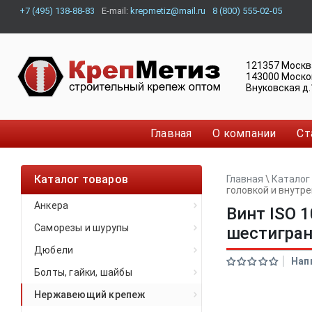
+7 (495) 138-88-83
E-mail:
krepmetiz@mail.ru
8 (800) 555-02-05
121357
Москв
143000
Моско
Внуковская д.
Главная
О компании
Ст
Каталог товаров
Главная
\
Каталог
головкой и внут
Анкера
Винт ISO 
Саморезы и шурупы
шестигра
Дюбели
Нап
Болты, гайки, шайбы
Нержавеющий крепеж