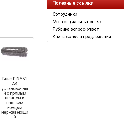
Полезные ссылки
Сотрудники
Мы в социальных сетях
Рубрика вопрос-ответ
Книга жалоб и предложений
Винт DIN 551
A4
установочны
й с прямым
шлицем и
плоским
концом
нержавеющи
й