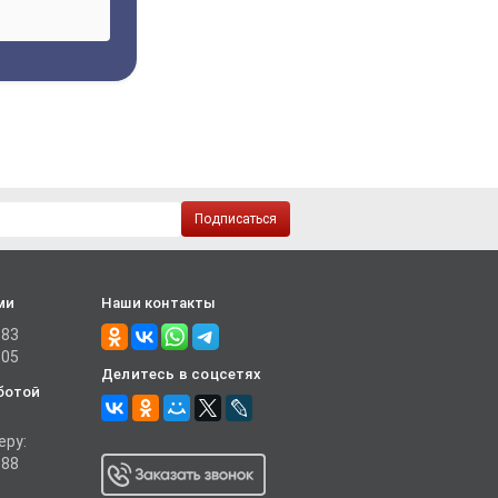
Подписаться
ми
Наши контакты
-83
-05
Делитесь в соцсетях
ботой
еру:
-88