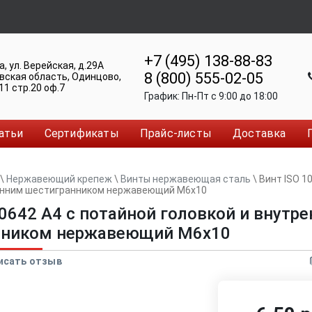
+7 (495) 138-88-83
а
,
ул. Верейская, д.29А
8 (800) 555-02-05
вская область, Одинцово
,
11 стр.20 оф.7
График:
Пн-Пт c 9:00 до 18:00
атьи
Сертификаты
Прайс-листы
Доставка
\
Нержавеющий крепеж
\
Винты нержавеющая сталь
\
Винт ISO 1
ренним шестигранником нержавеющий M6x10
10642 A4 с потайной головкой и внутр
нником нержавеющий M6x10
исать отзыв