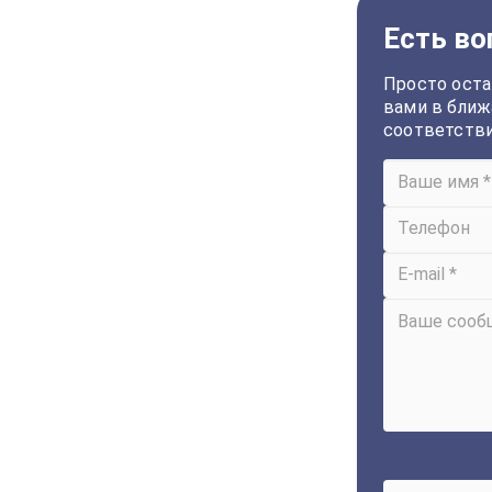
Есть во
Просто оста
вами в ближ
соответств