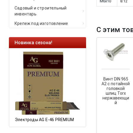
M6x10
8.12
Садовый и строительный
инвентарь
Крепеж под изготовление
С этим то
Новинка сезона!
Ликвидация остатков
Саморезы кровельные H
HARPOON EURO
Ликвидация складских
остатков по ценам 2020 
Винт DIN 965
A2 с потайной
головкой
шлиц Torx
нержавеющи
й
Электроды AG E-46 PREMIUM