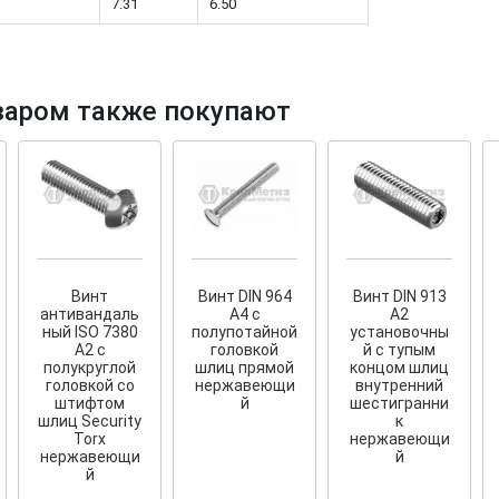
7.31
6.50
варом также покупают
!
Cкрытый крепеж
KR-R
Крепление террас и фасадов
У нас появился
скрытый
крепеж для деревянных террас
и фасадов
.
года!
Винт
Винт DIN 964
Винт DIN 913
антивандаль
A4 с
А2
ный ISO 7380
полупотайной
установочны
А2 с
головкой
й с тупым
полукруглой
шлиц прямой
концом шлиц
головкой со
нержавеющи
внутренний
штифтом
й
шестигранни
шлиц Security
к
Torx
нержавеющи
нержавеющи
й
й