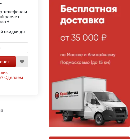
.
р телефона и
ый расчёт
аза +
й скидки до
клик
е?
Сделаем
ия