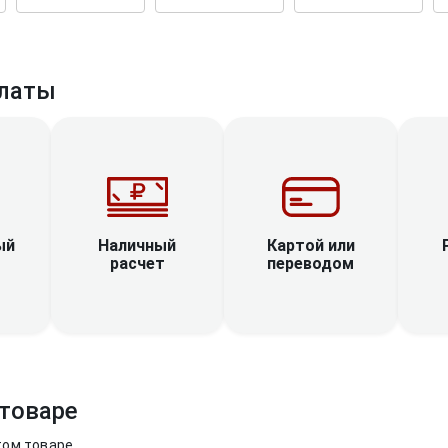
латы
Наличный
ый
Картой или
расчет
переводом
товаре
том товаре.