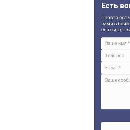
Есть во
Просто оста
вами в ближ
соответств