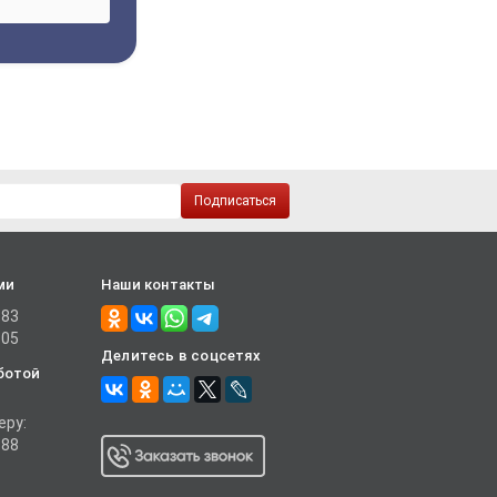
Подписаться
ми
Наши контакты
-83
-05
Делитесь в соцсетях
ботой
еру:
-88