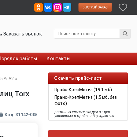
Заказать звонок
Порядок работы
Контакты
Скачать прайс-лист
4579 А2 с
Прайс-КрепМетиз (19.1 мб)
лиц Torx
Прайс-КрепМетиз (1.5 мб, без
фото)
дополнительные скидки от цен
Код: 31142-005
указанных в прайсе обсуждаются.