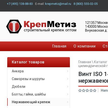
+7 (495) 138-88-83
E-mail:
krepmetiz@mail.ru
8 (800) 555-02-05
121357
Москв
143000
Моско
Внуковская д.
Главная
О компании
Ст
Каталог товаров
Главная
\
Каталог
цилиндрической 
Анкера
Винт ISO 
Саморезы и шурупы
нержавею
Дюбели
Нап
Болты, гайки, шайбы
Нержавеющий крепеж