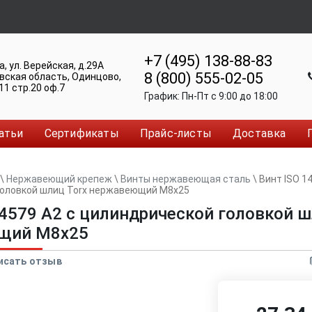
+7 (495) 138-88-83
а
,
ул. Верейская, д.29А
8 (800) 555-02-05
вская область, Одинцово
,
11 стр.20 оф.7
График:
Пн-Пт c 9:00 до 18:00
атьи
Сертификаты
Прайс-листы
Доставка
\
Нержавеющий крепеж
\
Винты нержавеющая сталь
\
Винт ISO 1
головкой шлиц Torx нержавеющий M8x25
14579 А2 с цилиндрической головкой ш
щий M8x25
исать отзыв