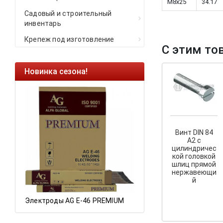
M8x25
34.17
Садовый и строительный
инвентарь
Крепеж под изготовление
С этим то
Новинка сезона!
Ликвидация оста
Саморезы кровель
HARPOON EURO
Ликвидация склад
остатков по ценам 
Винт DIN 84
А2 с
цилиндричес
кой головкой
шлиц прямой
а
нержавеющи
й
Электроды AG E-46 PREMIUM