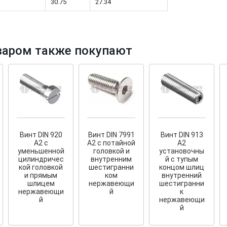
30.75
27.34
варом также покупают
тков!
Cкрытый крепеж
ные HKR-R
Крепление террас и фасадов
У нас появился
скрытый
крепеж для деревянных террас
ских
и фасадов
.
2020 года!
Винт DIN 920
Винт DIN 7991
Винт DIN 913
А2 с
A2 с потайной
А2
уменьшенной
головкой и
установочны
цилиндричес
внутренним
й с тупым
кой головкой
шестигранни
концом шлиц
и прямым
ком
внутренний
шлицем
нержавеющи
шестигранни
нержавеющи
й
к
й
нержавеющи
й