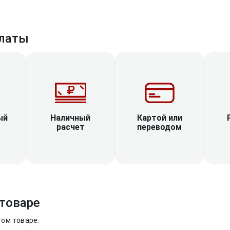
латы
Наличный
ый
Картой или
расчет
переводом
товаре
том товаре.