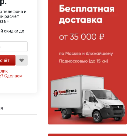
р.
р телефона и
ый расчёт
аза +
й скидки до
клик
е?
Сделаем
ия