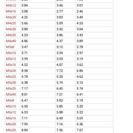
M4x12
3.84
3.46
3.07
M4x16
3.08
2.77
2.46
M4x20
4.25
3.83
3.40
M4x25
5.66
5.09
4.53
M4x30
3.80
3.42
3.04
M4x35
4.29
3.86
3.43
M4x40
4.86
4.37
3.89
M5x8
3.47
3.12
2.78
M5x10
3.71
3.34
2.97
M5x12
3.99
3.59
3.19
M5x16
4.52
4.07
3.62
M5x20
8.58
7.72
6.86
M5x25
5.78
5.20
4.62
M5x30
6.38
5.74
5.10
M5x35
7.17
6.45
5.74
M5x40
8.01
7.21
6.41
M6x8
6.47
5.82
5.18
M6x10
6.50
5.85
5.20
M6x12
6.53
5.88
5.22
M6x16
7.11
6.40
5.69
M6x20
7.95
7.16
6.36
M6x25
8.84
7.96
7.07