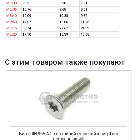
M6x30
9.89
8.90
7.91
M6x35
10.76
9.68
8.61
M6x40
12.09
10.88
9.67
M6x50
14.07
12.66
11.26
M8x16
30.74
27.67
24.59
M8x20
17.10
15.39
13.68
С этим товаром также покупают
Винт DIN 965 A4 с потайной головкой шлиц Torx
нержавеющий