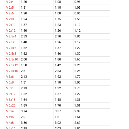
M2x4
1.20
1.08
0.96
M2x5
1.31
1.18
1.05
M2x6
1.20
1.08
0.96
M2x8
1.94
1.75
1.55
M2x10
1.37
1.23
1.10
M2x12
1.40
1.26
1.12
M2.5x4
2.33
2.10
1.86
M2.5x5
1.40
1.26
1.12
M2.5x6
1.52
1.37
1.22
M2.5x8
1.62
1.46
1.30
M2.5x10
2.00
1.80
1.60
M2.5x12
1.58
1.42
1.26
M2.5x16
2.81
2.53
2.25
M3x6
2.13
1.92
1.70
M3x8
1.31
1.18
1.05
M3x10
2.13
1.92
1.70
M3x12
1.52
1.37
1.22
M3x16
1.64
1.48
1.31
M3x20
1.89
1.70
1.51
M3x40
3.74
3.37
2.99
M4x6
2.01
1.81
1.61
M4x8
3.36
3.02
2.69
M4x10
2.25
2.03
1.80