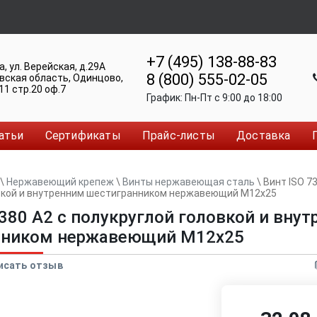
+7 (495) 138-88-83
а
,
ул. Верейская, д.29А
8 (800) 555-02-05
вская область, Одинцово
,
11 стр.20 оф.7
График:
Пн-Пт c 9:00 до 18:00
атьи
Сертификаты
Прайс-листы
Доставка
\
Нержавеющий крепеж
\
Винты нержавеющая сталь
\
Винт ISO 73
вкой и внутренним шестигранником нержавеющий M12x25
7380 A2 с полукруглой головкой и вну
нником нержавеющий M12x25
исать отзыв