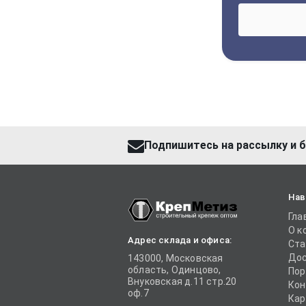
Подпишитесь на рассылку и б
Нав
Гла
О к
Адрес склада и офиса:
Ста
Дос
143000, Московская
область, Одинцово,
Пор
Внуковская д.11 стр.20
Кон
оф.7
Кар