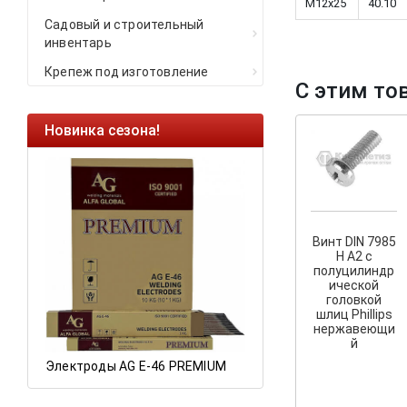
M12x25
40.10
Садовый и строительный
инвентарь
Крепеж под изготовление
С этим то
Новинка сезона!
Ликвидация оста
Саморезы кровель
HARPOON EURO
Ликвидация склад
остатков по ценам 
Винт DIN 7985
H А2 с
полуцилиндр
ической
головкой
а
шлиц Phillips
нержавеющи
й
Электроды AG E-46 PREMIUM