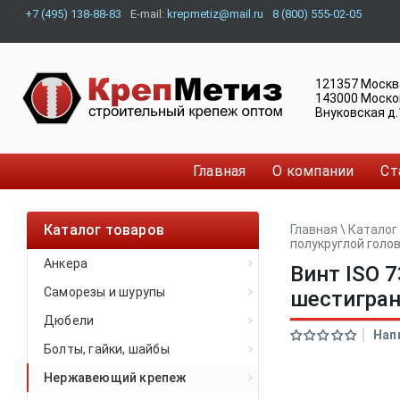
+7 (495) 138-88-83
E-mail:
krepmetiz@mail.ru
8 (800) 555-02-05
121357
Москв
143000
Моско
Внуковская д.
Главная
О компании
Ст
Каталог товаров
Главная
\
Каталог
полукруглой голо
Анкера
Винт ISO 
Саморезы и шурупы
шестигра
Дюбели
Нап
Болты, гайки, шайбы
Нержавеющий крепеж