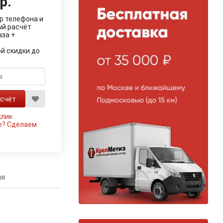
р.
р телефона и
ый расчёт
аза +
й скидки до
клик
е?
Сделаем
ия