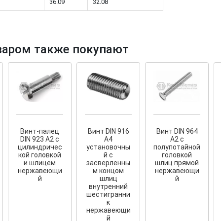
36.09
32.08
варом также покупают
тков!
Cкрытый крепеж
ные HKR-R
Крепление террас и фасадов
У нас появился
скрытый
крепеж для деревянных террас
ских
и фасадов
.
2020 года!
Винт-палец
Винт DIN 916
Винт DIN 964
DIN 923 А2 с
A4
А2 с
цилиндричес
установочны
полупотайной
кой головкой
й с
головкой
и шлицем
засверленны
шлиц прямой
нержавеющи
м концом
нержавеющи
й
шлиц
й
внутренний
шестигранни
к
нержавеющи
й