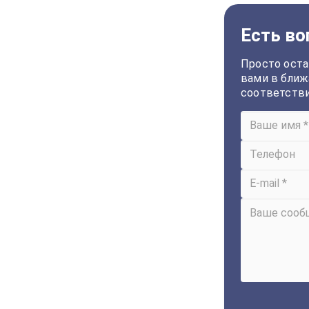
Есть во
Просто оста
вами в ближ
соответств