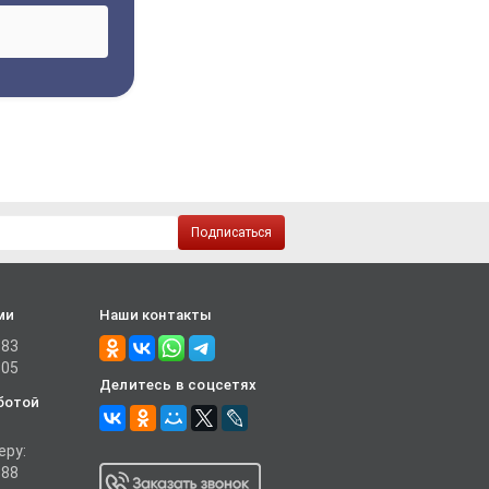
Подписаться
ми
Наши контакты
-83
-05
Делитесь в соцсетях
ботой
еру:
-88