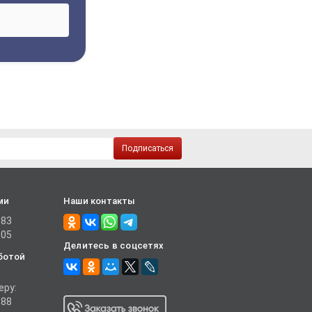
Подписаться
ми
Наши контакты
-83
-05
Делитесь в соцсетях
ботой
еру:
-88