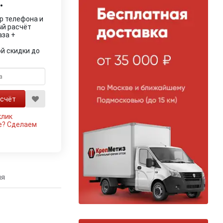
.
р телефона и
ый расчёт
аза +
й скидки до
клик
е?
Сделаем
ия