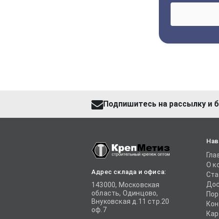
Подпишитесь на рассылку и б
Нав
Гла
О к
Адрес склада и офиса:
Ста
Дос
143000, Московская
область, Одинцово,
Пор
Внуковская д.11 стр.20
Кон
оф.7
Кар