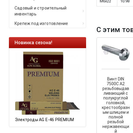
M6x22
10.98
Садовый и строительный
инвентарь
Крепеж под изготовление
С этим то
Новинка сезона!
Ликвидация оста
Саморезы кровель
HARPOON EURO
Ликвидация склад
остатков по ценам 
Винт DIN
7500C A2
резьбовыдав
ливающий с
полукруглой
а
головкой,
крестообразн
ым шлицем и
полной
Электроды AG E-46 PREMIUM
резьбой
нержавеющи
й