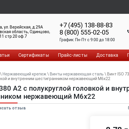
+7 (495) 138-88-83
а
,
ул. Верейская, д.29А
8 (800) 555-02-05
вская область, Одинцово
,
11 стр.20 оф.7
График:
Пн-Пт c 9:00 до 18:00
атьи
Сертификаты
Прайс-листы
Доставка
\
Нержавеющий крепеж
\
Винты нержавеющая сталь
\
Винт ISO 73
вкой и внутренним шестигранником нержавеющий M6x22
7380 A2 с полукруглой головкой и вну
нником нержавеющий M6x22
исать отзыв