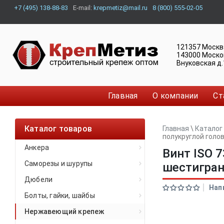
+7 (495) 138-88-83
E-mail:
krepmetiz@mail.ru
8 (800) 555-02-05
121357
Москв
143000
Моско
Внуковская д.
Главная
О компании
Ст
Каталог товаров
Главная
\
Каталог
полукруглой голо
Анкера
Винт ISO 
Саморезы и шурупы
шестигра
Дюбели
Нап
Болты, гайки, шайбы
Нержавеющий крепеж