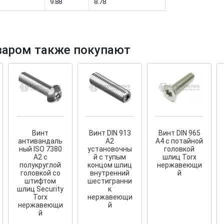
9.88
8.78
варом также покупают
тков!
Cкрытый крепеж
ные HKR-R
Крепление террас и фасадов
У нас появился
скрытый
крепеж для деревянных террас
ских
и фасадов
.
2020 года!
Винт
Винт DIN 913
Винт DIN 965
антивандаль
А2
A4 с потайной
ный ISO 7380
установочны
головкой
А2 с
й с тупым
шлиц Torx
полукруглой
концом шлиц
нержавеющи
головкой со
внутренний
й
штифтом
шестигранни
шлиц Security
к
Torx
нержавеющи
нержавеющи
й
й