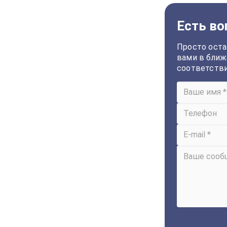
Есть во
Просто оста
вами в ближ
соответств