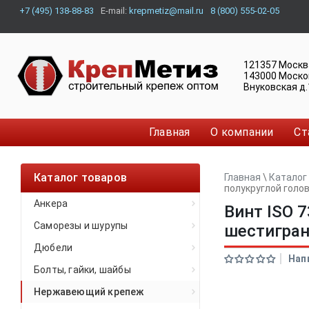
+7 (495) 138-88-83
E-mail:
krepmetiz@mail.ru
8 (800) 555-02-05
121357
Москв
143000
Моско
Внуковская д.
Главная
О компании
Ст
Каталог товаров
Главная
\
Каталог
полукруглой голо
Анкера
Винт ISO 
Саморезы и шурупы
шестигра
Дюбели
Нап
Болты, гайки, шайбы
Нержавеющий крепеж