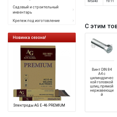
M5x40
19.11
Садовый и строительный
инвентарь
Крепеж под изготовление
С этим то
Новинка сезона!
Ликвидация оста
Саморезы кровель
HARPOON EURO
Ликвидация склад
остатков по ценам 
Винт DIN 84
A4 с
цилиндричес
кой головкой
шлиц прямой
а
нержавеющи
й
Электроды AG E-46 PREMIUM