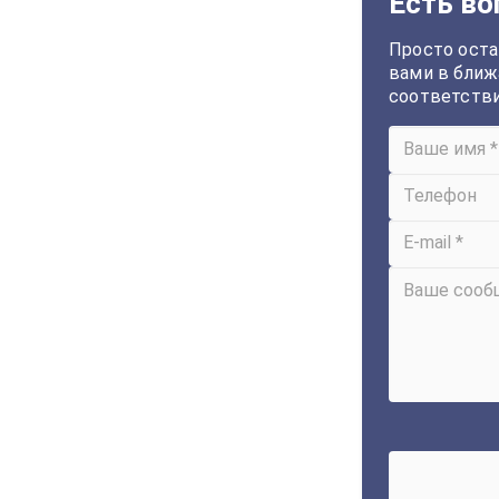
Есть во
Просто оста
вами в ближ
соответств