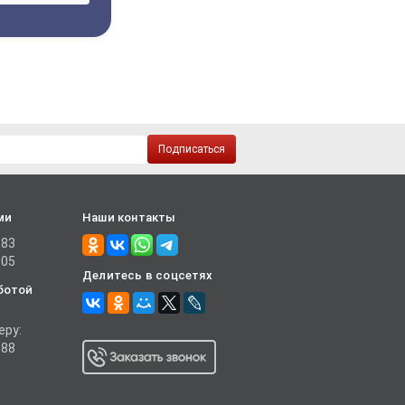
Подписаться
ми
Наши контакты
-83
-05
Делитесь в соцсетях
ботой
еру:
-88