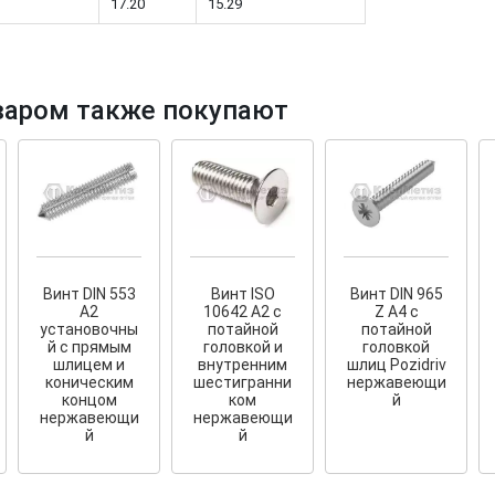
17.20
15.29
варом также покупают
тков!
Cкрытый крепеж
ные HKR-R
Крепление террас и фасадов
У нас появился
скрытый
крепеж для деревянных террас
ских
и фасадов
.
2020 года!
Винт DIN 553
Винт ISO
Винт DIN 965
А2
10642 A2 с
Z A4 с
установочны
потайной
потайной
й с прямым
головкой и
головкой
шлицем и
внутренним
шлиц Pozidriv
коническим
шестигранни
нержавеющи
концом
ком
й
нержавеющи
нержавеющи
й
й