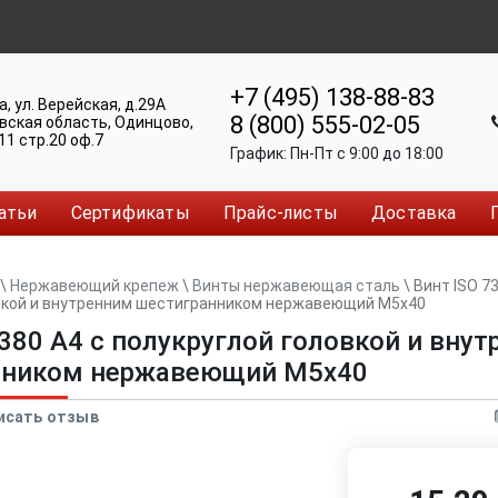
+7 (495) 138-88-83
а
,
ул. Верейская, д.29А
8 (800) 555-02-05
вская область, Одинцово
,
11 стр.20 оф.7
График:
Пн-Пт c 9:00 до 18:00
атьи
Сертификаты
Прайс-листы
Доставка
\
Нержавеющий крепеж
\
Винты нержавеющая сталь
\
Винт ISO 73
вкой и внутренним шестигранником нержавеющий M5x40
7380 A4 с полукруглой головкой и вну
нником нержавеющий M5x40
исать отзыв