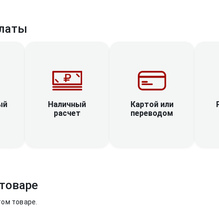
латы
Наличный
ый
Картой или
расчет
переводом
товаре
том товаре.