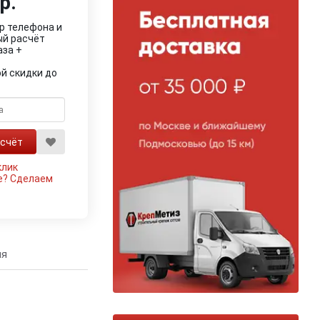
р.
р телефона и
ый расчёт
аза +
й скидки до
клик
е?
Сделаем
ия