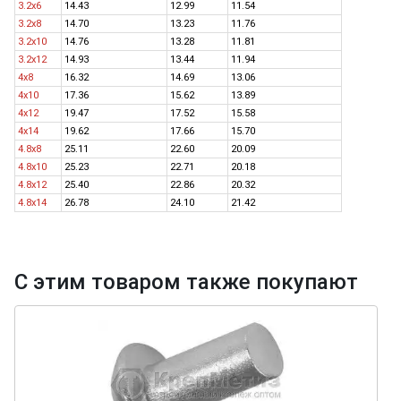
3.2x6
14.43
12.99
11.54
3.2x8
14.70
13.23
11.76
3.2x10
14.76
13.28
11.81
3.2x12
14.93
13.44
11.94
4x8
16.32
14.69
13.06
4x10
17.36
15.62
13.89
4x12
19.47
17.52
15.58
4x14
19.62
17.66
15.70
4.8x8
25.11
22.60
20.09
4.8x10
25.23
22.71
20.18
4.8x12
25.40
22.86
20.32
4.8x14
26.78
24.10
21.42
С этим товаром также покупают