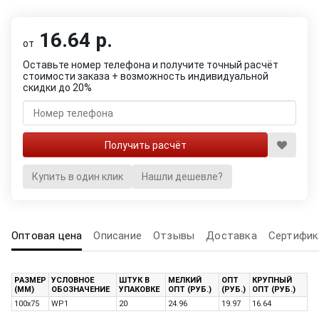
16.64 р.
от
Оставьте номер телефона и получите точный расчёт
стоимости заказа + возможность индивидуальной
скидки до 20%
Купить в один клик
Нашли дешевле?
Оптовая цена
Описание
Отзывы
Доставка
Сертифик
РАЗМЕР
УСЛОВНОЕ
ШТУК В
МЕЛКИЙ
ОПТ
КРУПНЫЙ
(ММ)
ОБОЗНАЧЕНИЕ
УПАКОВКЕ
ОПТ (РУБ.)
(РУБ.)
ОПТ (РУБ.)
100x75
WP1
20
24.96
19.97
16.64