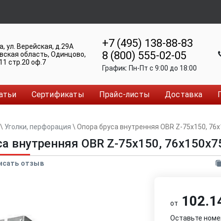
+7 (495) 138-88-83
а
,
ул. Верейская, д.29А
8 (800) 555-02-05
вская область, Одинцово
,
11 стр.20 оф.7
График:
Пн-Пт c 9:00 до 18:00
атьи
Сертификаты
Прайс-листы
Доставка
\
Уголки, перфорация
\
Опора бруса внутренняя OBR Z-75х150, 76x1
са внутренняя OBR Z-75х150, 76x150x75
исать отзыв
102.14
от
Оставьте номе