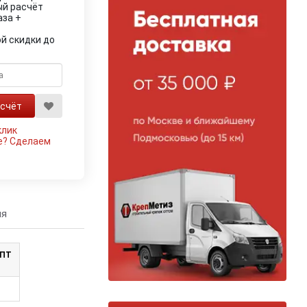
ый расчёт
аза +
й скидки до
клик
е?
Сделаем
ия
ОПТ