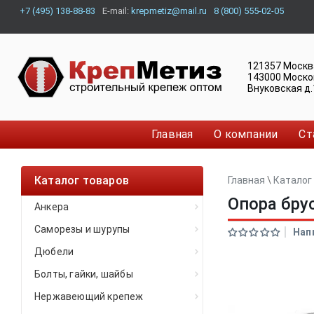
+7 (495) 138-88-83
E-mail:
krepmetiz@mail.ru
8 (800) 555-02-05
121357
Москв
143000
Моско
Внуковская д.
Главная
О компании
Ст
Каталог товаров
Главная
\
Каталог
Опора бру
Анкера
Саморезы и шурупы
Нап
Дюбели
Болты, гайки, шайбы
Нержавеющий крепеж