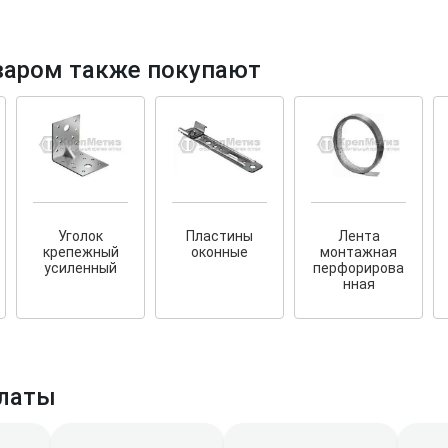
варом также покупают
тков!
Cкрытый крепеж
ные HKR-R
Крепление террас и фасадов
У нас появился
скрытый
Уголок
Пластины
Лента
крепеж для деревянных террас
ских
крепежный
оконные
монтажная
и фасадов
.
2020 года!
усиленный
перфорирова
нная
латы