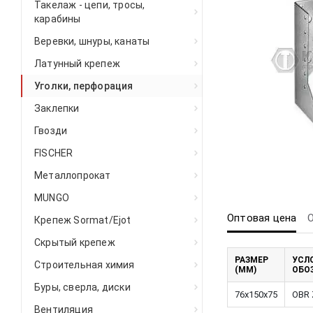
Такелаж - цепи, тросы,
карабины
Веревки, шнуры, канаты
Латунный крепеж
Уголки, перфорация
Заклепки
Гвозди
FISCHER
Металлопрокат
MUNGO
Оптовая цена
Крепеж Sormat/Ejot
Скрытый крепеж
РАЗМЕР
УСЛ
Строительная химия
(ММ)
ОБО
Буры, сверла, диски
76x150x75
OBR 
Вентиляция