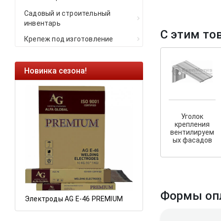
Садовый и строительный
инвентарь
С этим то
Крепеж под изготовление
Новинка сезона!
Ликвидация оста
Саморезы кровель
HARPOON EURO
Уголок
Ликвидация склад
крепления
остатков по ценам 
вентилируем
ых фасадов
а
Формы оп
Электроды AG E-46 PREMIUM