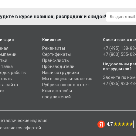
удьте в курсе новинок, распродаж и скидок!
игация
Клиентам
Свяжитесь с на
вная
Реквизиты
+7 (495) 138-88
омпании
Сертификаты
+7 (800) 555-02
тьи
Прайс-листы
Недовольны ра
тавка
Производители
сотрудников?
ядок работы
Наши сотрудники
Звоните по ном
такты
Мы в социальных сетях
+7 (926) 920-43
та сайта
Рубрика вопрос-ответ
ск
Книга жалоб и
предложений
металлические изделия.
4.7
★★★★★
е является офертой.