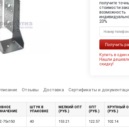
получите точн
стоимости зак
возможность
индивидуально
20%
Купить в один 
Нашли дешевл
скидку!
Описание
Отзывы
Доставка
Сертификаты и документац
ОВНОЕ
ШТУК В
МЕЛКИЙ ОПТ
ОПТ
КРУПНЫЙ 
ЗНАЧЕНИЕ
УПАКОВКЕ
(РУБ.)
(РУБ.)
(РУБ.)
Z-75х150
40
153.21
122.57
102.14