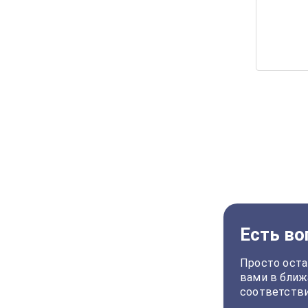
Есть во
Просто оста
вами в ближ
соответств