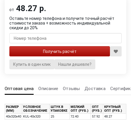
48.27 р.
от
Оставьте номер телефона и получите точный расчёт
стоимости заказа + возможность индивидуальной
скидки до 20%
Купить в один клик
Нашли дешевле?
Оптовая цена
Описание
Отзывы
Доставка
Сертифик
РАЗМЕР
УСЛОВНОЕ
ШТУК В
МЕЛКИЙ
ОПТ
КРУПНЫЙ
(ММ)
ОБОЗНАЧЕНИЕ
УПАКОВКЕ
ОПТ (РУБ.)
(РУБ.)
ОПТ (РУБ.)
40x320x40
KUL-40х320
25
72.40
57.92
48.27