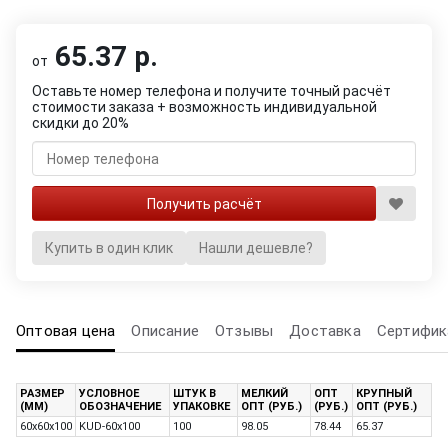
65.37 р.
от
Оставьте номер телефона и получите точный расчёт
стоимости заказа + возможность индивидуальной
скидки до 20%
Купить в один клик
Нашли дешевле?
Оптовая цена
Описание
Отзывы
Доставка
Сертифик
РАЗМЕР
УСЛОВНОЕ
ШТУК В
МЕЛКИЙ
ОПТ
КРУПНЫЙ
(ММ)
ОБОЗНАЧЕНИЕ
УПАКОВКЕ
ОПТ (РУБ.)
(РУБ.)
ОПТ (РУБ.)
60x60x100
KUD-60х100
100
98.05
78.44
65.37