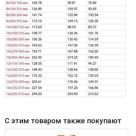
8х100/160 мм
104.78
90.81
76.84
8х150/210 мм
126.89
109.97
93.05
8х200/260 мм
141.74
122.84
103.94
8х250/310 мм
172.10
149.15
126.20
10х100/160 мм
113.69
98.53
83.37
10х150/210 мм
138.77
120.26
101.76
10х200/260 мм
156.26
135.42
114.59
10х250/310 мм
169.62
147.00
124.39
10x270/350 мм
193.71
167.88
142.05
10x365/460 мм
252.95
219.22
185.49
12х110/160 мм
128.55
111.41
94.27
12х160/210 мм
148.43
128.64
108.85
12х250/310 мм
176.22
152.72
129.23
12x270/350 мм
203.61
176.46
149.31
16x125/210 мм
227.54
197.20
166.86
16x225/310 мм
294.03
254.83
215.62
С этим товаром также покупают