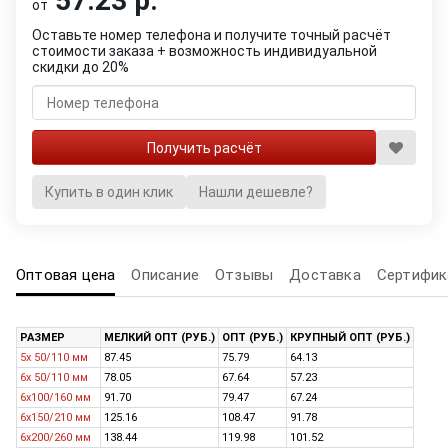
57.23 р.
от
Оставьте номер телефона и получите точный расчёт
стоимости заказа + возможность индивидуальной
скидки до 20%
Купить в один клик
Нашли дешевле?
Оптовая цена
Описание
Отзывы
Доставка
Сертифик
РАЗМЕР
МЕЛКИЙ ОПТ (РУБ.)
ОПТ (РУБ.)
КРУПНЫЙ ОПТ (РУБ.)
5х 50/110 мм
87.45
75.79
64.13
6х 50/110 мм
78.05
67.64
57.23
6х100/160 мм
91.70
79.47
67.24
6х150/210 мм
125.16
108.47
91.78
6х200/260 мм
138.44
119.98
101.52