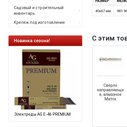
РАЗМЕР
МЕЛКИ
Садовый и строительный
40х67 мм
981.9
инвентарь
Крепеж под изготовление
С этим то
Новинка сезона!
Ликвидация оста
Саморезы кровель
HARPOON EURO
Ликвидация склад
остатков по ценам 
Сверло
направляюще
е, алмазное
а
Matrix
Электроды AG E-46 PREMIUM