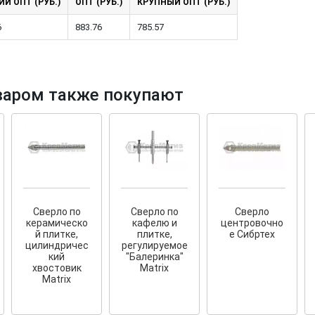
Й ОПТ (РУБ.)
ОПТ (РУБ.)
КРУПНЫЙ ОПТ (РУБ.)
6
883.76
785.57
варом также покупают
тков!
Cкрытый крепеж
ные HKR-R
Крепление террас и фасадов
У нас появился
скрытый
крепеж для деревянных террас
ских
и фасадов
.
2020 года!
Сверло по
Сверло по
Сверло
керамическо
кафелю и
центровочно
й плитке,
плитке,
е Сибртех
цилиндричес
регулируемое
кий
"Балеринка"
хвостовик
Matrix
Matrix