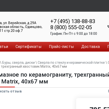
+7 (495) 138-88-83
а
,
ул. Верейская, д.29А
8 (800) 555-02-05
вская область, Одинцово
,
11 стр.20 оф.7
График:
Пн-Пт c 9:00 до 18:00
атьи
Сертификаты
Прайс-листы
Доставка
\
Буры, сверла, диски
\
Сверла по стеклу и керамической плитке
\
 трехгранный хвостовик Matrix, 40х67 мм
мазное по керамограниту, трехгранны
 Matrix, 40х67 мм
исать отзыв