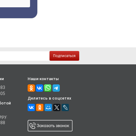
Подписаться
ми
Наши контакты
-83
-05
Делитесь в соцсетях
ботой
еру:
-88