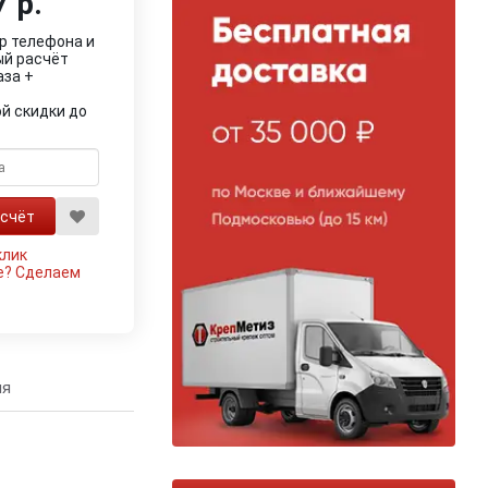
 р.
р телефона и
ый расчёт
аза +
й скидки до
клик
е?
Сделаем
ия