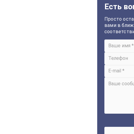
Есть во
Просто оста
вами в ближ
соответств