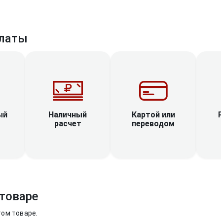
латы
Наличный
ый
Картой или
расчет
переводом
товаре
том товаре.