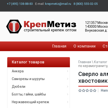
+7 (495) 138-88-83
E-mail:
krepmetiz@mail.ru
8 (800) 555-02-05
121357
Москв
143000
Моско
Внуковская д.
Главная
О компании
Ст
Каталог товаров
Главная
\
Каталог
по керамограниту,
Анкера
Сверло ал
Саморезы и шурупы
хвостовик
Дюбели
Нап
Болты, гайки, шайбы
Нержавеющий крепеж