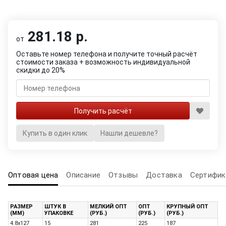
281.18 р.
от
Оставьте номер телефона и получите точный расчёт
стоимости заказа + возможность индивидуальной
скидки до 20%
Купить в один клик
Нашли дешевле?
Оптовая цена
Описание
Отзывы
Доставка
Сертифик
РАЗМЕР
ШТУК В
МЕЛКИЙ ОПТ
ОПТ
КРУПНЫЙ ОПТ
(ММ)
УПАКОВКЕ
(РУБ.)
(РУБ.)
(РУБ.)
4.8х127
15
281
225
187