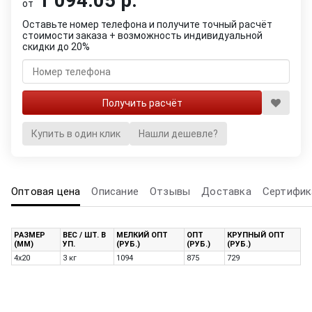
1 094.05 р.
от
Оставьте номер телефона и получите точный расчёт
стоимости заказа + возможность индивидуальной
скидки до 20%
Купить в один клик
Нашли дешевле?
Оптовая цена
Описание
Отзывы
Доставка
Сертифик
РАЗМЕР
ВЕС / ШТ. В
МЕЛКИЙ ОПТ
ОПТ
КРУПНЫЙ ОПТ
(ММ)
УП.
(РУБ.)
(РУБ.)
(РУБ.)
4х20
3 кг
1094
875
729