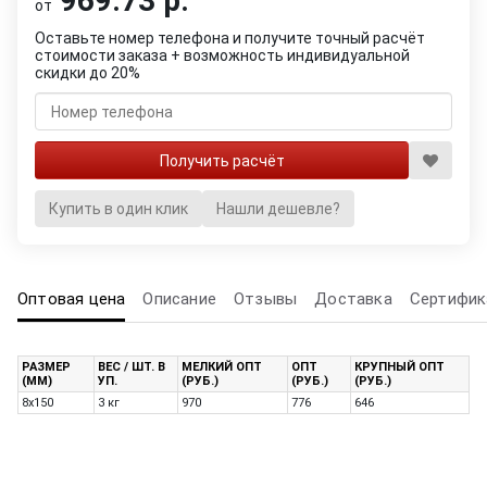
969.73 р.
от
Оставьте номер телефона и получите точный расчёт
стоимости заказа + возможность индивидуальной
скидки до 20%
Купить в один клик
Нашли дешевле?
Оптовая цена
Описание
Отзывы
Доставка
Сертифик
РАЗМЕР
ВЕС / ШТ. В
МЕЛКИЙ ОПТ
ОПТ
КРУПНЫЙ ОПТ
(ММ)
УП.
(РУБ.)
(РУБ.)
(РУБ.)
8х150
3 кг
970
776
646