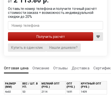
2 113.80 р.
от
Оставьте номер телефона и получите точный расчёт
стоимости заказа + возможность индивидуальной
скидки до 20%
Купить в один клик
Нашли дешевле?
Оптовая цена
Описание
Отзывы
Доставка
Сертифик
РАЗМЕР
ВЕС / ШТ. В
МЕЛКИЙ ОПТ
ОПТ
КРУПНЫЙ ОПТ
(ММ)
УП.
(РУБ.)
(РУБ.)
(РУБ.)
4х60
50
2114
1691
1409