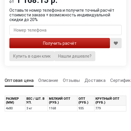
1 168.15 р.
от
Оставьте номер телефона и получите точный расчёт
стоимости заказа + возможность индивидуальной
скидки до 20%
Купить в один клик
Нашли дешевле?
Оптовая цена
Описание
Отзывы
Доставка
Сертифик
РАЗМЕР
ВЕС / ШТ. В
МЕЛКИЙ ОПТ
ОПТ
КРУПНЫЙ ОПТ
(ММ)
УП.
(РУБ.)
(РУБ.)
(РУБ.)
4х80
3 кг
1168
935
779