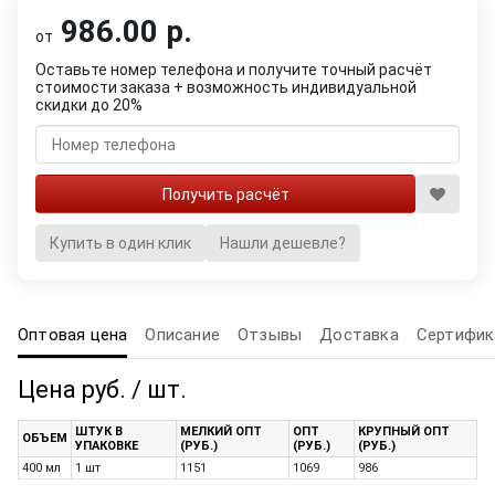
986.00 р.
от
Оставьте номер телефона и получите точный расчёт
стоимости заказа + возможность индивидуальной
скидки до 20%
Купить в один клик
Нашли дешевле?
Оптовая цена
Описание
Отзывы
Доставка
Сертифик
Цена руб. / шт.
ШТУК В
МЕЛКИЙ ОПТ
ОПТ
КРУПНЫЙ ОПТ
ОБЪЕМ
УПАКОВКЕ
(РУБ.)
(РУБ.)
(РУБ.)
400 мл
1 шт
1151
1069
986