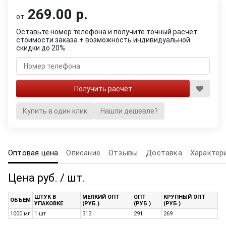
269.00 р.
от
Оставьте номер телефона и получите точный расчёт
стоимости заказа + возможность индивидуальной
скидки до 20%
Купить в один клик
Нашли дешевле?
Оптовая цена
Описание
Отзывы
Доставка
Характер
Цена руб. / шт.
ШТУК В
МЕЛКИЙ ОПТ
ОПТ
КРУПНЫЙ ОПТ
ОБЪЕМ
УПАКОВКЕ
(РУБ.)
(РУБ.)
(РУБ.)
1000 мл
1 шт
313
291
269