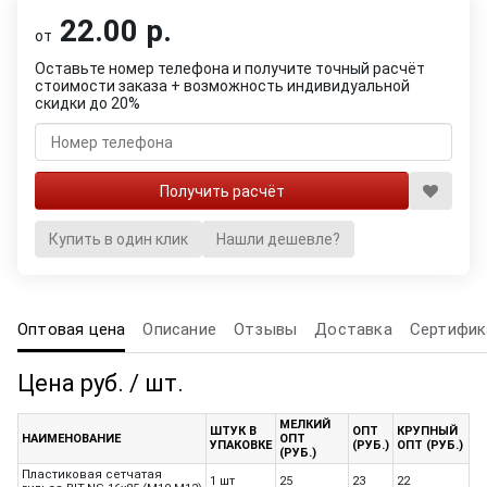
22.00 р.
от
Оставьте номер телефона и получите точный расчёт
стоимости заказа + возможность индивидуальной
скидки до 20%
Купить в один клик
Нашли дешевле?
Оптовая цена
Описание
Отзывы
Доставка
Сертифик
Цена руб. / шт.
МЕЛКИЙ
ШТУК В
ОПТ
КРУПНЫЙ
НАИМЕНОВАНИЕ
ОПТ
УПАКОВКЕ
(РУБ.)
ОПТ (РУБ.)
(РУБ.)
Пластиковая сетчатая
1 шт
25
23
22