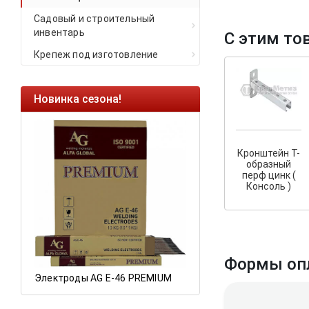
Садовый и строительный
инвентарь
С этим то
Крепеж под изготовление
Новинка сезона!
Ликвидация оста
Саморезы кровель
HARPOON EURO
Кронштейн Т-
образный
Ликвидация склад
перф цинк (
остатков по ценам 
Консоль )
а
Формы оп
Электроды AG E-46 PREMIUM