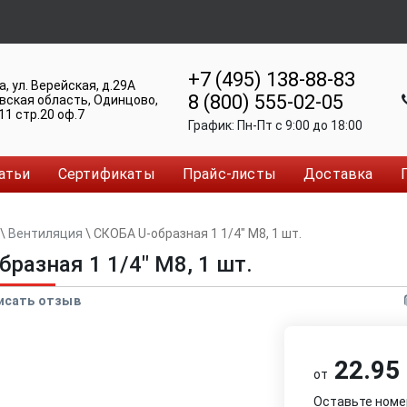
+7 (495) 138-88-83
а
,
ул. Верейская, д.29А
8 (800) 555-02-05
вская область, Одинцово
,
11 стр.20 оф.7
График:
Пн-Пт c 9:00 до 18:00
атьи
Сертификаты
Прайс-листы
Доставка
\
Вентиляция
\
СКОБА U-образная 1 1/4" М8, 1 шт.
разная 1 1/4" М8, 1 шт.
исать отзыв
22.95 
от
Оставьте номе