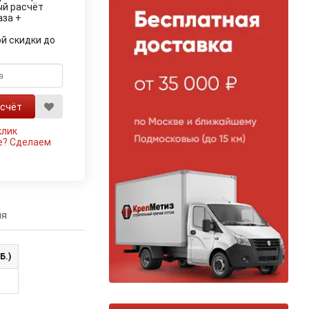
ый расчёт
аза +
й скидки до
клик
е?
Сделаем
ия
Б.)