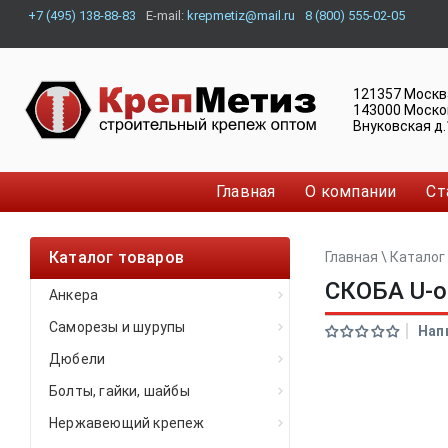
+7 (495) 138-88-83
E-mail:
krepmetiz@mail.ru
8 (800) 555-02-05
121357
Москв
143000
Моско
Внуковская д.
Главная
О компании
Ст
Каталог товаров
Главная
\
Каталог
СКОБА U-об
Анкера
Саморезы и шурупы
Нап
Дюбели
Болты, гайки, шайбы
Нержавеющий крепеж