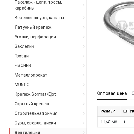
Такелаж - цепи, тросы,
карабины
Веревки, шнуры, канаты
Латунный крепеж
Уголки, перфорация
Заклепки
Гвозди
FISCHER
Металлопрокат
MUNGO
Оптовая цена
Крепеж Sormat/Ejot
Скрытый крепеж
РАЗМЕР
ШТУК
Строительная химия
1 1/4" М8
1
Буры, сверла, диски
Вентиляция