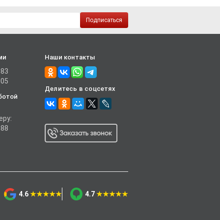
Подписаться
ми
Наши контакты
-83
-05
Делитесь в соцсетях
ботой
еру:
-88
4.6
★★★★★
4.7
★★★★★