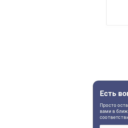
Есть во
Просто оста
вами в ближ
соответств