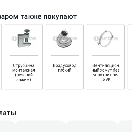
варом также покупают
тков!
Cкрытый крепеж
ные HKR-R
Крепление террас и фасадов
Струбцина
Воздуховод
Вентиляцион
У нас появился
скрытый
монтажная
гибкий
ный хомут без
крепеж для деревянных террас
ских
(лучевой
уплотнителя
и фасадов
.
2020 года!
зажим)
LSVK
латы