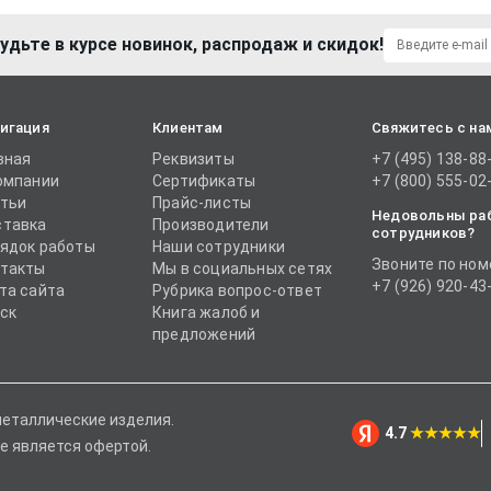
удьте в курсе новинок, распродаж и скидок!
игация
Клиентам
Свяжитесь с на
вная
Реквизиты
+7 (495) 138-88
омпании
Сертификаты
+7 (800) 555-02
тьи
Прайс-листы
Недовольны ра
тавка
Производители
сотрудников?
ядок работы
Наши сотрудники
Звоните по ном
такты
Мы в социальных сетях
+7 (926) 920-43
та сайта
Рубрика вопрос-ответ
ск
Книга жалоб и
предложений
металлические изделия.
4.7
★★★★★
е является офертой.