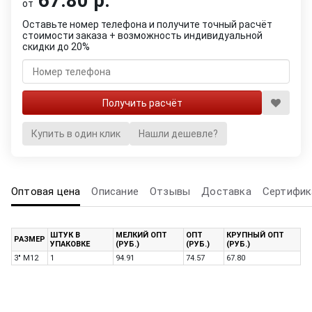
67.80 р.
от
Оставьте номер телефона и получите точный расчёт
стоимости заказа + возможность индивидуальной
скидки до 20%
Купить в один клик
Нашли дешевле?
Оптовая цена
Описание
Отзывы
Доставка
Сертифик
ШТУК В
МЕЛКИЙ ОПТ
ОПТ
КРУПНЫЙ ОПТ
РАЗМЕР
УПАКОВКЕ
(РУБ.)
(РУБ.)
(РУБ.)
3" М12
1
94.91
74.57
67.80