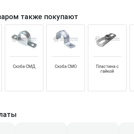
варом также покупают
тков!
Cкрытый крепеж
ные HKR-R
Крепление террас и фасадов
Скоба СМД
Скоба СМО
Пластина с
У нас появился
скрытый
гайкой
крепеж для деревянных террас
ских
и фасадов
.
2020 года!
латы