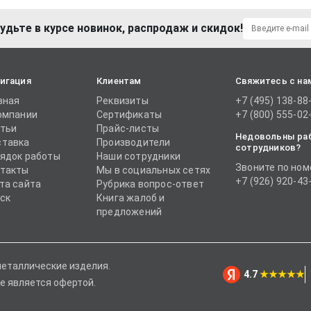
удьте в курсе новинок, распродаж и скидок!
игация
Клиентам
Свяжитесь с на
вная
Реквизиты
+7 (495) 138-88
омпании
Сертификаты
+7 (800) 555-02
тьи
Прайс-листы
Недовольны ра
тавка
Производители
сотрудников?
ядок работы
Наши сотрудники
Звоните по ном
такты
Мы в социальных сетях
+7 (926) 920-43
та сайта
Рубрика вопрос-ответ
ск
Книга жалоб и
предложений
металлические изделия.
4.7
★★★★★
е является офертой.