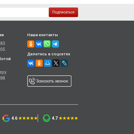
Подписаться
ми
Наши контакты
-83
-05
Делитесь в соцсетях
ботой
еру:
-88
4.6
★★★★★
4.7
★★★★★