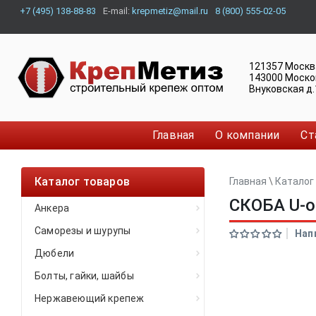
+7 (495) 138-88-83
E-mail:
krepmetiz@mail.ru
8 (800) 555-02-05
121357
Москв
143000
Моско
Внуковская д.
Главная
О компании
Ст
Каталог товаров
Главная
\
Каталог
СКОБА U-о
Анкера
Саморезы и шурупы
Нап
Дюбели
Болты, гайки, шайбы
Нержавеющий крепеж