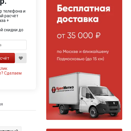
р.
р телефона и
ый расчёт
аза +
й скидки до
клик
е?
Сделаем
ия