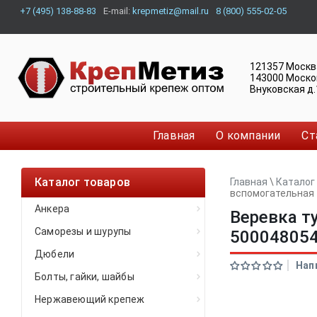
+7 (495) 138-88-83
E-mail:
krepmetiz@mail.ru
8 (800) 555-02-05
121357
Москв
143000
Моско
Внуковская д.
Главная
О компании
Ст
Каталог товаров
Главная
\
Каталог
вспомогательная 
Анкера
Веревка т
Саморезы и шурупы
500048054
Дюбели
Нап
Болты, гайки, шайбы
Нержавеющий крепеж