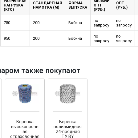
РАЗРЫВНАЯ
МЕЛКИЙ
СТАНДАРТНАЯ
ФОРМА
ОПТ
НАГРУЗКА
ОПТ
НАМОТКА (М)
ВЫПУСКА
(РУБ.)
(КГС)
(РУБ.)
по
по
750
200
Бобина
запросу
запросу
по
по
950
200
Бобина
запросу
запросу
тков!
Cкрытый крепеж
ные HKR-R
Крепление террас и фасадов
варом также покупают
У нас появился
скрытый
крепеж для деревянных террас
ских
и фасадов
.
2020 года!
Веревка
Веревка
высокопрочн
полиамидная
ая
24-прядная
страховочная
ТУ BY