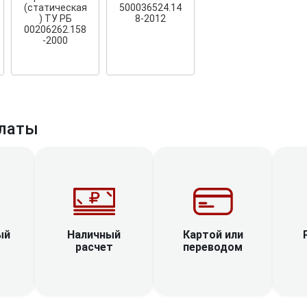
(статическая
500036524.14
) ТУ РБ
8-2012
00206262.158
-2000
латы
Наличный
ый
Картой или
расчет
переводом