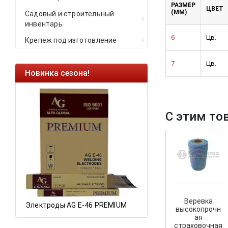
РАЗМЕР
ЦВЕТ
(ММ)
Садовый и строительный
инвентарь
6
Цв.
Крепеж под изготовление
7
Цв.
Новинка сезона!
Ликвидация оста
Саморезы кровель
HARPOON EURO
С этим то
Ликвидация склад
остатков по ценам 
а
Веревка
Электроды AG E-46 PREMIUM
высокопрочн
ая
страховочная