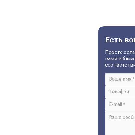
Есть во
Просто оста
вами в ближ
соответств