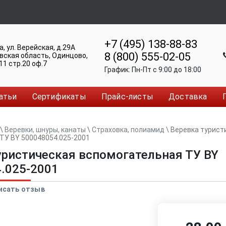
+7 (495) 138-88-83
а
,
ул. Верейская, д.29А
8 (800) 555-02-05
вская область, Одинцово
,
11 стр.20 оф.7
График:
Пн-Пт c 9:00 до 18:00
атьи
Сертификаты
Прайс-листы
Доставка
\
Веревки, шнуры, канаты
\
Страховка, полиамид
\
Веревка турист
ТУ BY 500048054.025-2001
уристическая вспомогательная ТУ BY
.025-2001
исать отзыв