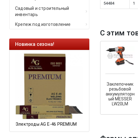
54484
1
Садовый и строительный
инвентарь
Крепеж под изготовление
С этим то
Новинка сезона!
Ликвидация остат
Саморезы кровельн
HARPOON EURO
Ликвидация складс
остатков по ценам 2
Заклепочник
резьбовой
аккумуляторн
ый MESSER
LW20LM
Электроды AG E-46 PREMIUM