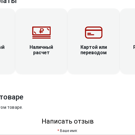
латы
Наличный
ый
Картой или
расчет
переводом
товаре
том товаре.
Написать отзыв
Ваше имя: