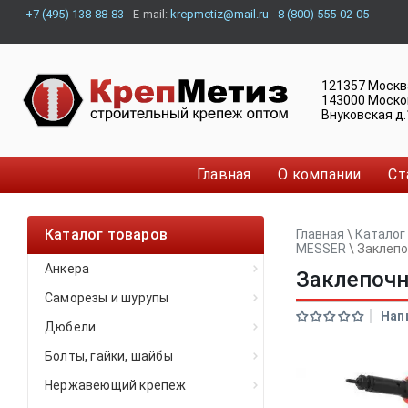
+7 (495) 138-88-83
E-mail:
krepmetiz@mail.ru
8 (800) 555-02-05
121357
Москв
143000
Моско
Внуковская д.
Главная
О компании
Ст
Каталог товаров
Главная
\
Каталог
MESSER
\
Заклепо
Анкера
Заклепоч
Саморезы и шурупы
Нап
Дюбели
Болты, гайки, шайбы
Нержавеющий крепеж