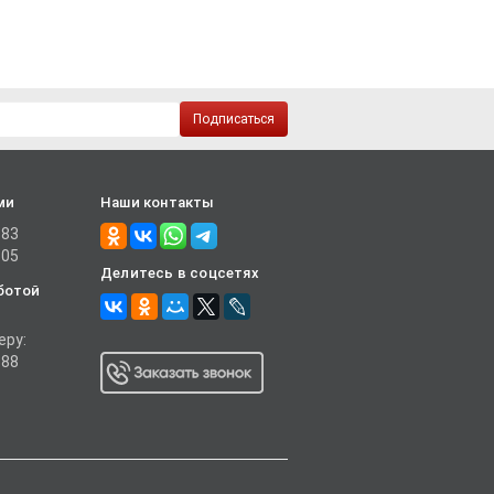
Подписаться
ми
Наши контакты
-83
-05
Делитесь в соцсетях
ботой
еру:
-88