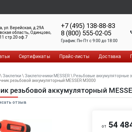
+7 (495) 138-88-83
а
,
ул. Верейская, д.29А
8 (800) 555-02-05
вская область, Одинцово
,
11 стр.20 оф.7
График:
Пн-Пт c 9:00 до 18:00
атьи
Сертификаты
Прайс-листы
Доставка
\
Заклепки
\
Заклепочники MESSER
\
Резьбовые аккумуляторные 
чник резьбовой аккумуляторный MESSER M3000
ник резьбовой аккумуляторный MESS
исать отзыв
54 484
от