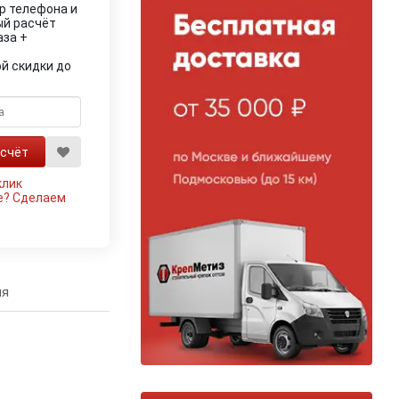
р телефона и
ый расчёт
аза +
й скидки до
клик
е?
Сделаем
ия