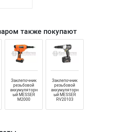
варом также покупают
ков!
Cкрытый крепеж
ые HKR-R
Крепление террас и фасадов
У нас появился
скрытый
крепеж для деревянных террас
ких
и фасадов
.
020 года!
Заклепочник
Заклепочник
резьбовой
резьбовой
аккумуляторн
аккумуляторн
ый MESSER
ый MESSER
M2000
RV20103