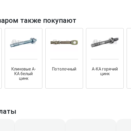
варом также покупают
тков!
Cкрытый крепеж
ные HKR-R
Крепление террас и фасадов
У нас появился
скрытый
Клиновые А-
Потолочный
А-КА горячий
крепеж для деревянных террас
ских
КА белый
цинк
и фасадов
.
2020 года!
цинк
латы