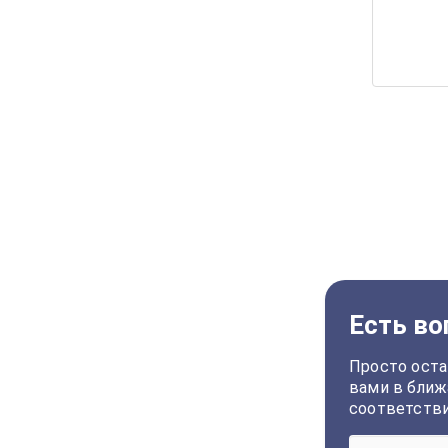
Есть во
Просто оста
вами в ближ
соответств