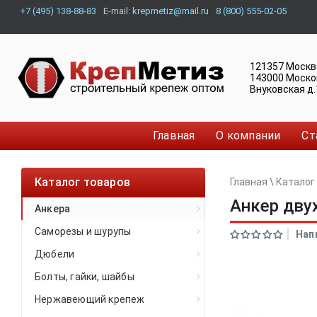
+7 (495) 138-88-83
E-mail:
krepmetiz@mail.ru
8 (800) 555-02-05
121357
Москв
143000
Моско
Внуковская д.
Главная
О компании
Ст
Каталог товаров
Главная
\
Каталог
Анкер дву
Анкера
Саморезы и шурупы
Нап
Дюбели
Болты, гайки, шайбы
Нержавеющий крепеж