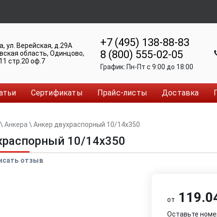
+7 (495) 138-88-83
а
,
ул. Верейская, д.29А
8 (800) 555-02-05
вская область, Одинцово
,
11 стр.20 оф.7
График:
Пн-Пт c 9:00 до 18:00
атьи
Сертификаты
Прайс-листы
Доставка
\
Анкера
\
Анкер двуxраспорный 10/14x350
xраспорный 10/14x350
исать отзыв
119.04
от
Оставьте номе