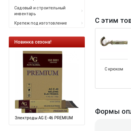
Садовый и строительный
инвентарь
С этим то
Крепеж под изготовление
Новинка сезона!
Ликвидация оста
Саморезы кровель
HARPOON EURO
С крюком
Ликвидация склад
остатков по ценам 
а
Формы оп
Электроды AG E-46 PREMIUM