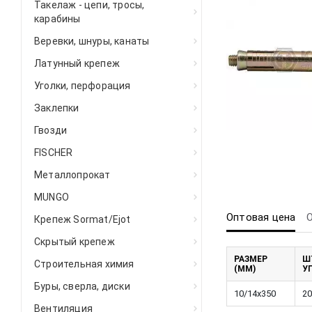
Такелаж - цепи, тросы,
карабины
Веревки, шнуры, канаты
Латунный крепеж
Уголки, перфорация
Заклепки
Гвозди
FISCHER
Металлопрокат
MUNGO
Оптовая цена
Крепеж Sormat/Ejot
Скрытый крепеж
РАЗМЕР
Ш
Строительная химия
(ММ)
У
Буры, сверла, диски
10/14x350
20
Вентиляция