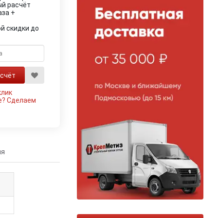
ый расчёт
аза +
й скидки до
клик
е?
Сделаем
ия