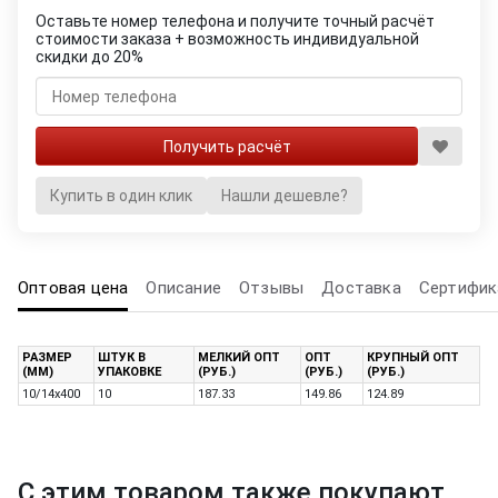
Оставьте номер телефона и получите точный расчёт
стоимости заказа + возможность индивидуальной
скидки до 20%
Купить в один клик
Нашли дешевле?
Оптовая цена
Описание
Отзывы
Доставка
Сертифик
РАЗМЕР
ШТУК В
МЕЛКИЙ ОПТ
ОПТ
КРУПНЫЙ ОПТ
(ММ)
УПАКОВКЕ
(РУБ.)
(РУБ.)
(РУБ.)
10/14x400
10
187.33
149.86
124.89
С этим товаром также покупают