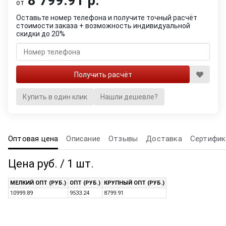
8 799.91 р.
от
Оставьте номер телефона и получите точный расчёт
стоимости заказа + возможность индивидуальной
скидки до 20%
Купить в один клик
Нашли дешевле?
Оптовая цена
Описание
Отзывы
Доставка
Сертифик
Цена руб. / 1 шт.
МЕЛКИЙ ОПТ (РУБ.)
ОПТ (РУБ.)
КРУПНЫЙ ОПТ (РУБ.)
10999.89
9533.24
8799.91