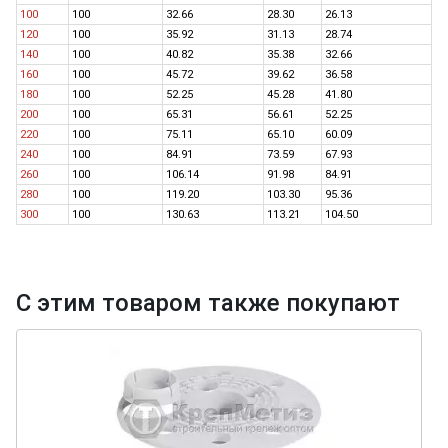
100
100
32.66
28.30
26.13
120
100
35.92
31.13
28.74
140
100
40.82
35.38
32.66
160
100
45.72
39.62
36.58
180
100
52.25
45.28
41.80
200
100
65.31
56.61
52.25
220
100
75.11
65.10
60.09
240
100
84.91
73.59
67.93
260
100
106.14
91.98
84.91
280
100
119.20
103.30
95.36
300
100
130.63
113.21
104.50
С этим товаром также покупают