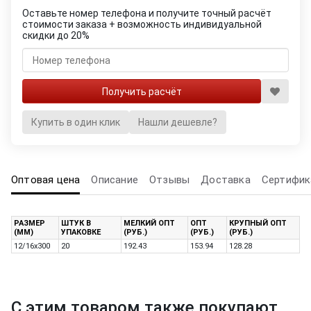
Оставьте номер телефона и получите точный расчёт
стоимости заказа + возможность индивидуальной
скидки до 20%
Купить в один клик
Нашли дешевле?
Оптовая цена
Описание
Отзывы
Доставка
Сертифик
РАЗМЕР
ШТУК В
МЕЛКИЙ ОПТ
ОПТ
КРУПНЫЙ ОПТ
(ММ)
УПАКОВКЕ
(РУБ.)
(РУБ.)
(РУБ.)
12/16x300
20
192.43
153.94
128.28
С этим товаром также покупают