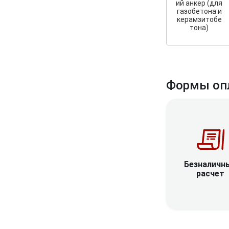
ий анкер (для
газобетона и
керамзитобе
тона)
Формы оп
Безналичн
расчет