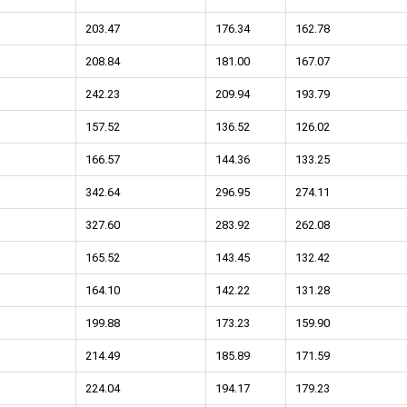
203.47
176.34
162.78
208.84
181.00
167.07
242.23
209.94
193.79
157.52
136.52
126.02
тков!
Cкрытый крепеж
166.57
144.36
133.25
ные HKR-R
Крепление террас и фасадов
342.64
296.95
274.11
У нас появился
скрытый
крепеж для деревянных террас
ских
327.60
283.92
262.08
и фасадов
.
2020 года!
165.52
143.45
132.42
164.10
142.22
131.28
199.88
173.23
159.90
214.49
185.89
171.59
224.04
194.17
179.23