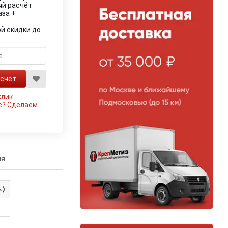
ый расчёт
аза +
й скидки до
клик
е?
Сделаем
ия
.)