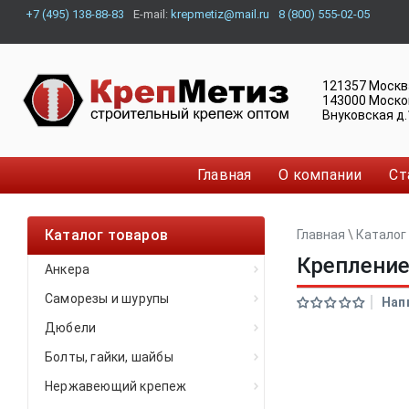
+7 (495) 138-88-83
E-mail:
krepmetiz@mail.ru
8 (800) 555-02-05
121357
Москв
143000
Моско
Внуковская д.
Главная
О компании
Ст
Каталог товаров
Главная
\
Каталог
Крепление
Анкера
Саморезы и шурупы
Нап
Дюбели
Болты, гайки, шайбы
Нержавеющий крепеж