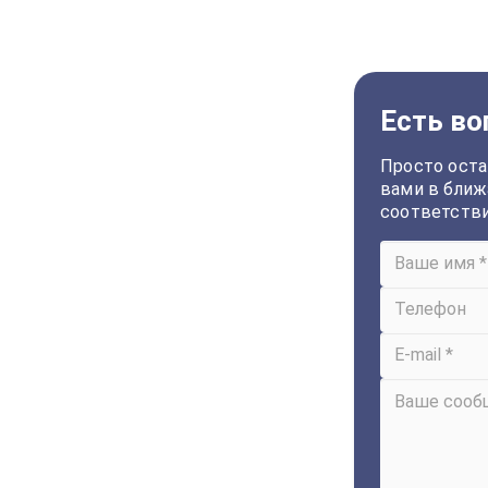
Есть во
Просто оста
вами в ближ
соответств