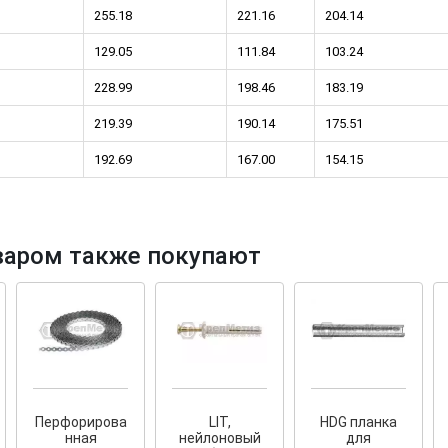
255.18
221.16
204.14
129.05
111.84
103.24
228.99
198.46
183.19
219.39
190.14
175.51
192.69
167.00
154.15
варом также покупают
Перфорирова
LIT,
HDG планка
нная
нейлоновый
для