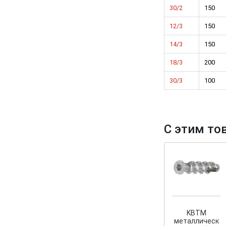
30/2
150
12/3
150
14/3
150
18/3
200
30/3
100
С этим то
KBTM
металлическ