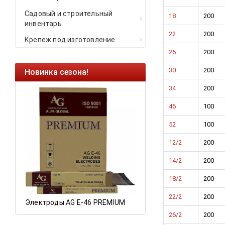
Садовый и строительный
18
200
инвентарь
22
200
Крепеж под изготовление
26
200
30
200
Новинка сезона!
Ликвидация оста
34
200
Саморезы кровель
HARPOON EURO
46
100
Ликвидация склад
52
100
остатков по ценам 
12/2
200
14/2
200
а
18/2
200
22/2
200
Электроды AG E-46 PREMIUM
26/2
200