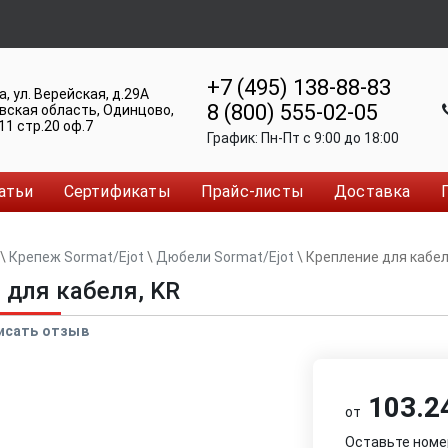
+7 (495) 138-88-83
а
,
ул. Верейская, д.29А
8 (800) 555-02-05
вская область, Одинцово
,
11 стр.20 оф.7
График:
Пн-Пт c 9:00 до 18:00
атьи
Сертификаты
Прайс-листы
Доставка
\
Крепеж Sormat/Ejot
\
Дюбели Sormat/Ejot
\
Крепление для кабел
 для кабеля, KR
исать отзыв
103.24
от
Оставьте номе