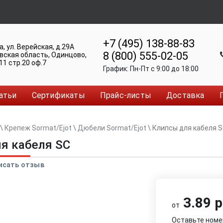
+7 (495) 138-88-83
а
,
ул. Верейская, д.29А
8 (800) 555-02-05
вская область, Одинцово
,
11 стр.20 оф.7
График:
Пн-Пт c 9:00 до 18:00
атьи
Сертификаты
Прайс-листы
Доставка
\
Крепеж Sormat/Ejot
\
Дюбели Sormat/Ejot
\
Клипсы для кабеля 
я кабеля SC
исать отзыв
3.89 р
от
Оставьте номе