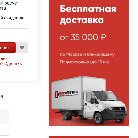
ый расчёт
аза +
й скидки до
клик
е?
Сделаем
ия