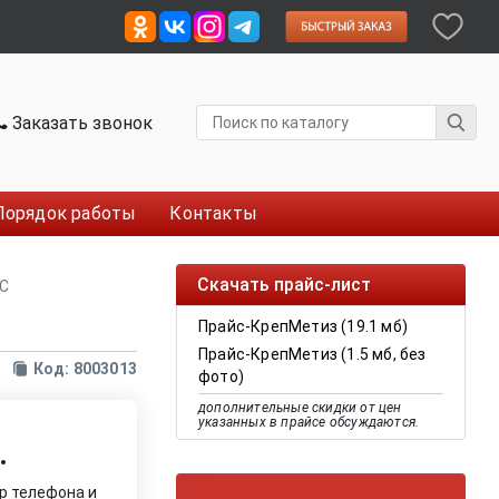
Заказать звонок
Порядок работы
Контакты
Скачать прайс-лист
SC
Прайс-КрепМетиз (19.1 мб)
Прайс-КрепМетиз (1.5 мб, без
Код: 8003013
фото)
дополнительные скидки от цен
указанных в прайсе обсуждаются.
.
р телефона и