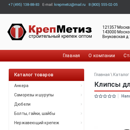
+7 (495) 138-88-83
E-mail:
krepmetiz@mail.ru
8 (800) 555-02-05
121357
Москв
143000
Моско
Внуковская д.
Главная
О компании
Ст
Каталог товаров
Главная
\
Каталог
Клипсы дл
Анкера
Саморезы и шурупы
Нап
Дюбели
Болты, гайки, шайбы
Нержавеющий крепеж