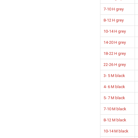
7-10 H grey
8-12 H grey
10-14 H grey
14-20 H grey
18-22 H grey
22-26 H grey
3- 5 M black
4- 6 M black
5- 7 M black
7-10 M black
8-12 M black
10-14 M black