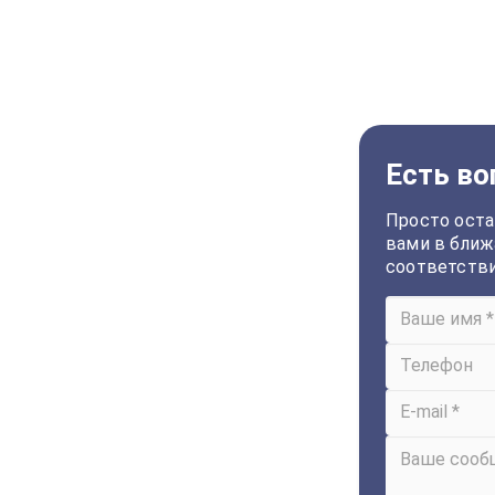
Есть во
Просто оста
вами в ближ
соответств