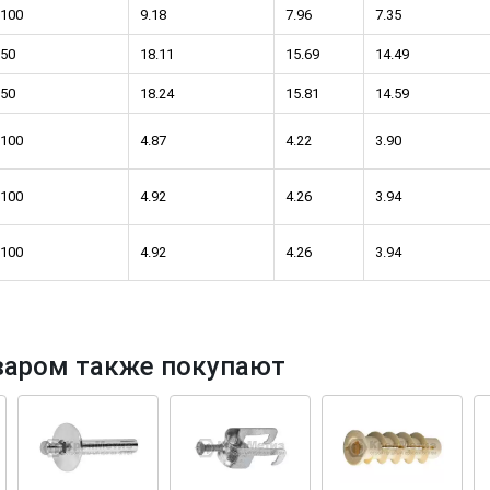
100
9.18
7.96
7.35
50
18.11
15.69
14.49
50
18.24
15.81
14.59
100
4.87
4.22
3.90
100
4.92
4.26
3.94
100
4.92
4.26
3.94
варом также покупают