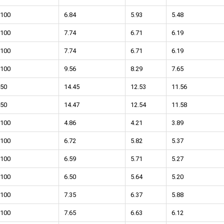
100
6.84
5.93
5.48
100
7.74
6.71
6.19
100
7.74
6.71
6.19
100
9.56
8.29
7.65
50
14.45
12.53
11.56
50
14.47
12.54
11.58
100
4.86
4.21
3.89
100
6.72
5.82
5.37
100
6.59
5.71
5.27
100
6.50
5.64
5.20
100
7.35
6.37
5.88
100
7.65
6.63
6.12