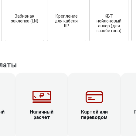
Забивная
Крепление
KBT
заклепка (LN)
для кабеля,
нейлоновый
KP
анкер (для
газобетона)
латы
Наличный
ый
Картой или
расчет
переводом