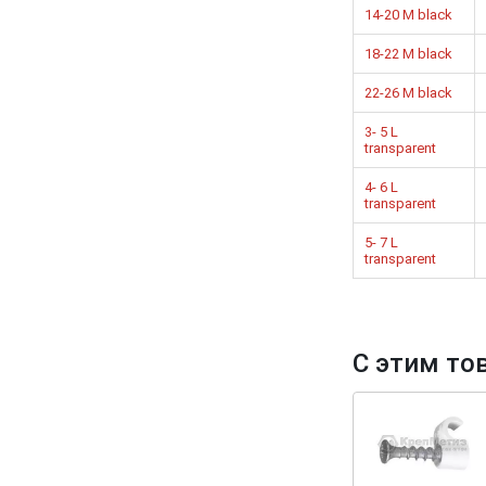
14-20 M black
18-22 M black
22-26 M black
3- 5 L
transparent
4- 6 L
transparent
5- 7 L
transparent
С этим то