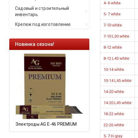
4- 6 white
Садовый и строительный
5- 7 white
инвентарь
Крепеж под изготовление
7-10 white
7-10 L30 white
езона!
Ликвидация остатков!
8-12 white
Саморезы кровельные HKR-R
8-12 L45 white
HARPOON EURO
10-14 white
Ликвидация складских
10-14 L45 white
остатков по ценам 2020 года!
14-20 white
14-20 L45 white
18-22 white
 AG E-46 PREMIUM
22-26 white
5- 7 H grey