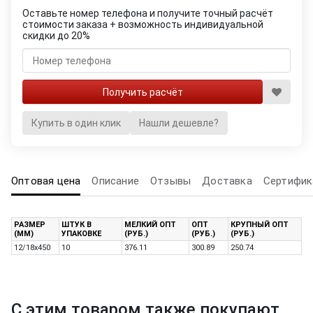
Оставьте номер телефона и получите точный расчёт
стоимости заказа + возможность индивидуальной
скидки до 20%
Купить в один клик
Нашли дешевле?
Оптовая цена
Описание
Отзывы
Доставка
Сертифик
РАЗМЕР
ШТУК В
МЕЛКИЙ ОПТ
ОПТ
КРУПНЫЙ ОПТ
(ММ)
УПАКОВКЕ
(РУБ.)
(РУБ.)
(РУБ.)
12/18x450
10
376.11
300.89
250.74
С этим товаром также покупают