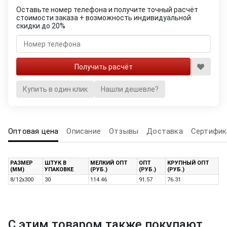
Оставьте номер телефона и получите точный расчёт
стоимости заказа + возможность индивидуальной
скидки до 20%
Купить в один клик
Нашли дешевле?
Оптовая цена
Описание
Отзывы
Доставка
Сертифик
РАЗМЕР
ШТУК В
МЕЛКИЙ ОПТ
ОПТ
КРУПНЫЙ ОПТ
(ММ)
УПАКОВКЕ
(РУБ.)
(РУБ.)
(РУБ.)
8/12x300
30
114.46
91.57
76.31
С этим товаром также покупают