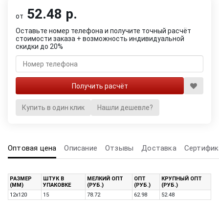
52.48 р.
от
Оставьте номер телефона и получите точный расчёт
стоимости заказа + возможность индивидуальной
скидки до 20%
Купить в один клик
Нашли дешевле?
Оптовая цена
Описание
Отзывы
Доставка
Сертифик
РАЗМЕР
ШТУК В
МЕЛКИЙ ОПТ
ОПТ
КРУПНЫЙ ОПТ
(ММ)
УПАКОВКЕ
(РУБ.)
(РУБ.)
(РУБ.)
12х120
15
78.72
62.98
52.48