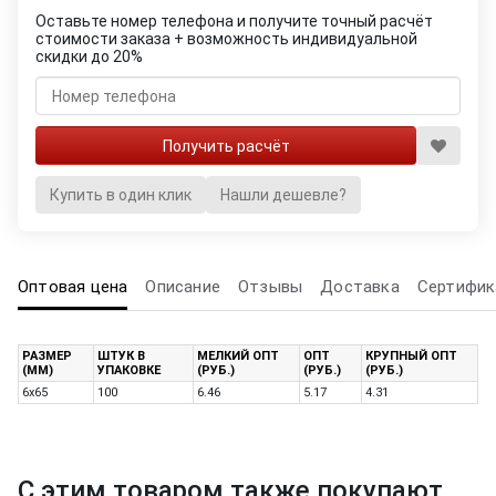
Оставьте номер телефона и получите точный расчёт
стоимости заказа + возможность индивидуальной
скидки до 20%
Купить в один клик
Нашли дешевле?
Оптовая цена
Описание
Отзывы
Доставка
Сертифик
РАЗМЕР
ШТУК В
МЕЛКИЙ ОПТ
ОПТ
КРУПНЫЙ ОПТ
(ММ)
УПАКОВКЕ
(РУБ.)
(РУБ.)
(РУБ.)
6х65
100
6.46
5.17
4.31
С этим товаром также покупают