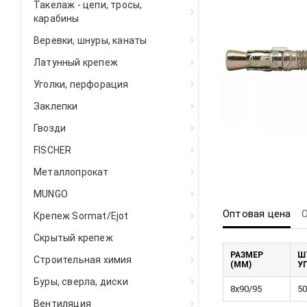
Такелаж - цепи, тросы,
карабины
Веревки, шнуры, канаты
Латунный крепеж
Уголки, перфорация
Заклепки
Гвозди
FISCHER
Металлопрокат
MUNGO
Оптовая цена
Крепеж Sormat/Ejot
Скрытый крепеж
РАЗМЕР
Ш
Строительная химия
(ММ)
У
Буры, сверла, диски
8х90/95
50
Вентиляция