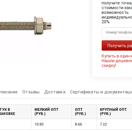
получите точн
стоимости зак
возможность
индивидуально
20%
Купить в один 
Нашли дешевл
скидку!
Описание
Отзывы
Доставка
Сертификаты и документац
ТУК В
МЕЛКИЙ ОПТ
ОПТ
КРУПНЫЙ ОПТ
ПАКОВКЕ
(РУБ.)
(РУБ.)
(РУБ.)
10.83
8.66
7.22