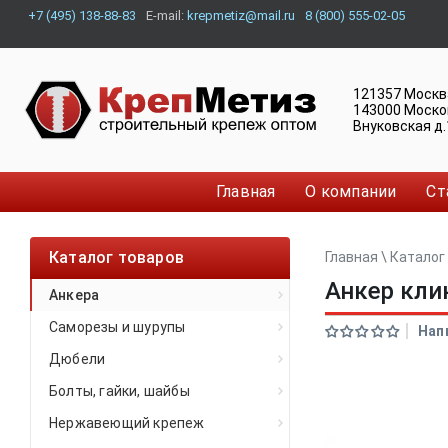
+7 (495) 138-88-83
E-mail:
krepmetiz@mail.ru
8 (800) 555-02-05
121357
Москв
143000
Моско
Внуковская д.
Главная
О компании
Ст
Каталог товаров
Главная
\
Каталог
Анкер кли
Анкера
Саморезы и шурупы
Нап
Дюбели
Болты, гайки, шайбы
Нержавеющий крепеж