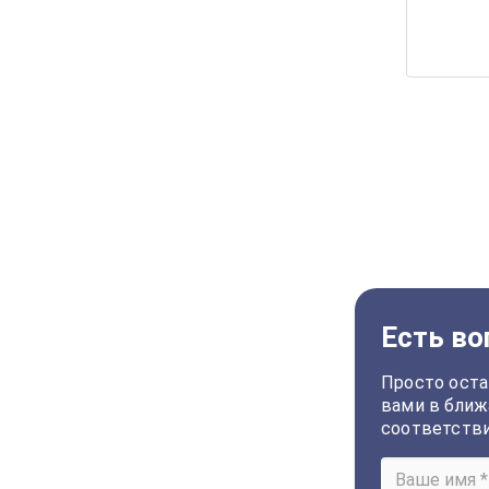
Есть во
Просто оста
вами в ближ
соответств