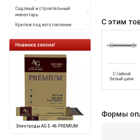
Садовый и строительный
инвентарь
С этим то
Крепеж под изготовление
Новинка сезона!
Ликвидация оста
Саморезы кровель
HARPOON EURO
С гайкой
Ликвидация склад
белый цинк
остатков по ценам 
а
Формы оп
Электроды AG E-46 PREMIUM