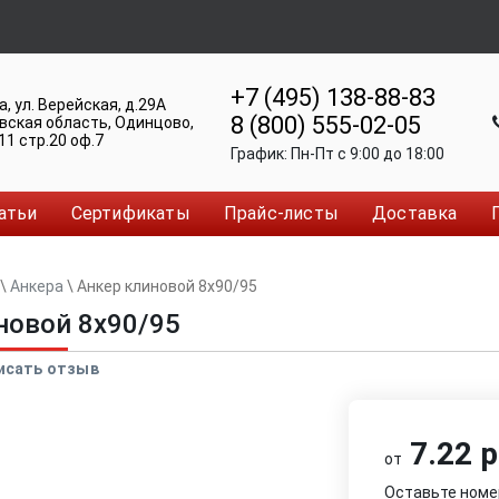
+7 (495) 138-88-83
а
,
ул. Верейская, д.29А
8 (800) 555-02-05
вская область, Одинцово
,
11 стр.20 оф.7
График:
Пн-Пт c 9:00 до 18:00
атьи
Сертификаты
Прайс-листы
Доставка
\
Анкера
\
Анкер клиновой 8x90/95
новой 8x90/95
исать отзыв
7.22 р
от
Оставьте номе