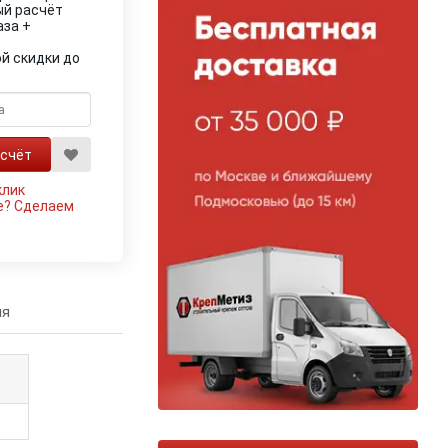
ый расчёт
аза +
й скидки до
клик
е?
Сделаем
ия