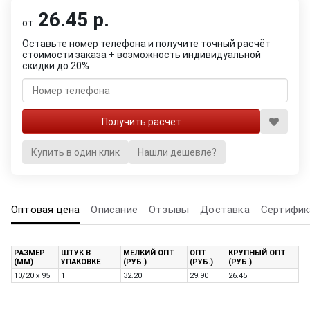
26.45 р.
от
Оставьте номер телефона и получите точный расчёт
стоимости заказа + возможность индивидуальной
скидки до 20%
Купить в один клик
Нашли дешевле?
Оптовая цена
Описание
Отзывы
Доставка
Сертифик
РАЗМЕР
ШТУК В
МЕЛКИЙ ОПТ
ОПТ
КРУПНЫЙ ОПТ
(ММ)
УПАКОВКЕ
(РУБ.)
(РУБ.)
(РУБ.)
10/20 x 95
1
32.20
29.90
26.45