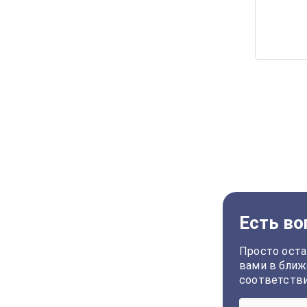
Есть во
Просто оста
вами в ближ
соответств