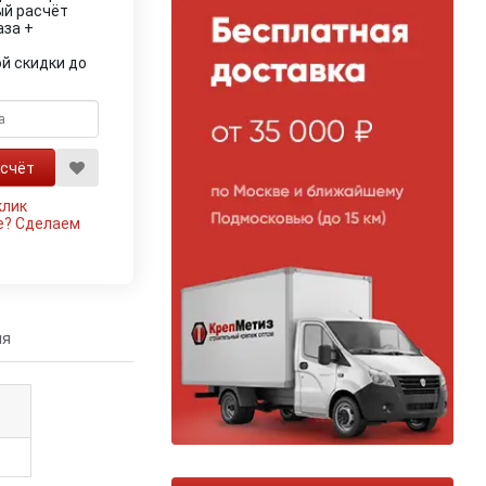
ый расчёт
аза +
й скидки до
клик
е?
Сделаем
ия