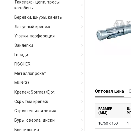
Такелаж - цепи, тросы,
карабины
Веревки, шнуры, канаты
Латунный крепеж
Уголки, перфорация
Заклепки
Гвозди
FISCHER
Металлопрокат
MUNGO
Оптовая цена
Крепеж Sormat/Ejot
Скрытый крепеж
РАЗМЕР
Ш
Строительная химия
(ММ)
У
Буры, сверла, диски
10/60 x 150
1
Вентиляция