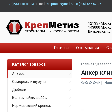
+7 (495) 138-88-83
E-mail:
krepmetiz@mail.ru
8 (800) 555-02-05
121357
Москв
143000
Моско
Внуковская д.
Главная
О компании
Ст
Каталог товаров
Главная
\
Каталог
Анкер кли
Анкера
Саморезы и шурупы
Нап
Дюбели
Болты, гайки, шайбы
Нержавеющий крепеж