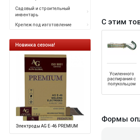
Садовый и строительный
инвентарь
С этим то
Крепеж под изготовление
Новинка сезона!
Ликвидация оста
Саморезы кровельн
HARPOON EURO
Усиленного
Ликвидация складс
распирания с
остатков по ценам 
полукольцом
Формы оп
Электроды AG E-46 PREMIUM