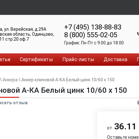
+7 (495) 138-88-83
а
,
ул. Верейская, д.29А
8 (800) 555-02-05
вская область, Одинцово
,
11 стр.20 оф.7
График:
Пн-Пт c 9:00 до 18:00
атьи
Сертификаты
Прайс-листы
Доставка
\
Анкера
\
Анкер клиновой А-КА Белый цинк 10/60 x 150
новой А-КА Белый цинк 10/60 x 150
исать отзыв
36.11 
от
Оставьте номе