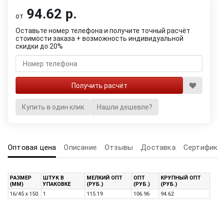
94.62 р.
от
Оставьте номер телефона и получите точный расчёт
стоимости заказа + возможность индивидуальной
скидки до 20%
Купить в один клик
Нашли дешевле?
Оптовая цена
Описание
Отзывы
Доставка
Сертифик
РАЗМЕР
ШТУК В
МЕЛКИЙ ОПТ
ОПТ
КРУПНЫЙ ОПТ
(ММ)
УПАКОВКЕ
(РУБ.)
(РУБ.)
(РУБ.)
16/45 x 150
1
115.19
106.96
94.62