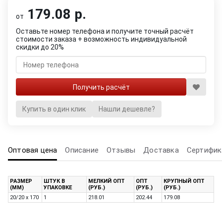
179.08 р.
от
Оставьте номер телефона и получите точный расчёт
стоимости заказа + возможность индивидуальной
скидки до 20%
Купить в один клик
Нашли дешевле?
Оптовая цена
Описание
Отзывы
Доставка
Сертифик
РАЗМЕР
ШТУК В
МЕЛКИЙ ОПТ
ОПТ
КРУПНЫЙ ОПТ
(ММ)
УПАКОВКЕ
(РУБ.)
(РУБ.)
(РУБ.)
20/20 x 170
1
218.01
202.44
179.08