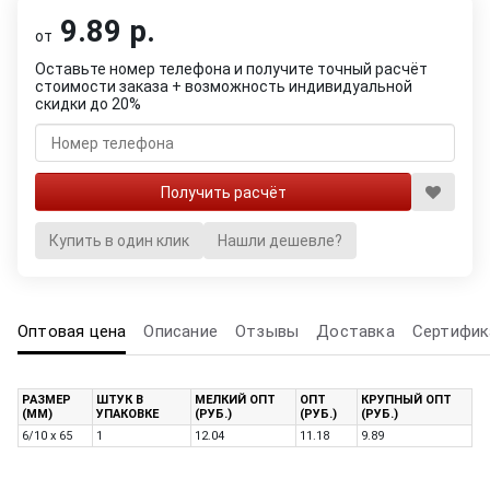
9.89 р.
от
Оставьте номер телефона и получите точный расчёт
стоимости заказа + возможность индивидуальной
скидки до 20%
Купить в один клик
Нашли дешевле?
Оптовая цена
Описание
Отзывы
Доставка
Сертифик
РАЗМЕР
ШТУК В
МЕЛКИЙ ОПТ
ОПТ
КРУПНЫЙ ОПТ
(ММ)
УПАКОВКЕ
(РУБ.)
(РУБ.)
(РУБ.)
6/10 x 65
1
12.04
11.18
9.89