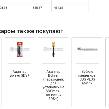
05.85
545.27
484.68
варом также покупают
тков!
Cкрытый крепеж
ные HKR-R
Крепление террас и фасадов
У нас появился
скрытый
крепеж для деревянных террас
ских
и фасадов
.
2020 года!
Адаптер
Адаптер
Зубило
Bohrer SDS+
Bohrer
канальное,
(переходник
SDS PLUS
для
Matrix
установки на
SDSmax -
оснастку
SDS+)