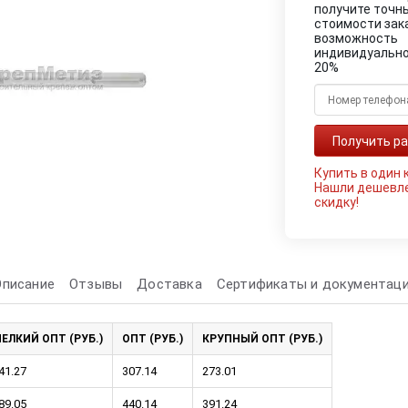
получите точн
стоимости зак
возможность
индивидуально
20%
Купить в один 
Нашли дешевл
скидку!
Описание
Отзывы
Доставка
Сертификаты и документац
ЕЛКИЙ ОПТ (РУБ.)
ОПТ (РУБ.)
КРУПНЫЙ ОПТ (РУБ.)
41.27
307.14
273.01
89.05
440.14
391.24