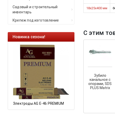
Садовый и строительный
18х25х400 мм
6
инвентарь
Крепеж под изготовление
С этим то
Новинка сезона!
Ликвидация оста
Саморезы кровель
HARPOON EURO
Ликвидация склад
остатков по ценам 
Зубило
канальное с
опорами, SDS
а
PLUS Matrix
Электроды AG E-46 PREMIUM