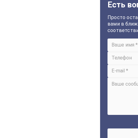
Есть во
Просто оста
вами в ближ
соответств