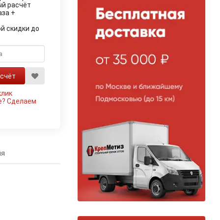
ый расчёт
аза +
й скидки до
клик
е?
Сделаем
ия