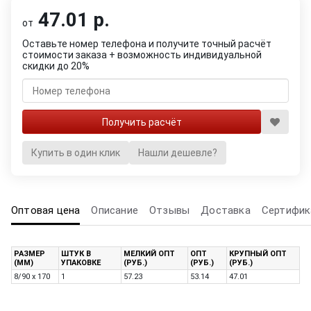
47.01 р.
от
Оставьте номер телефона и получите точный расчёт
стоимости заказа + возможность индивидуальной
скидки до 20%
Купить в один клик
Нашли дешевле?
Оптовая цена
Описание
Отзывы
Доставка
Сертифик
РАЗМЕР
ШТУК В
МЕЛКИЙ ОПТ
ОПТ
КРУПНЫЙ ОПТ
(ММ)
УПАКОВКЕ
(РУБ.)
(РУБ.)
(РУБ.)
8/90 x 170
1
57.23
53.14
47.01